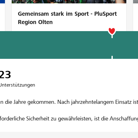
Gemeinsam stark im Sport - PluSport
Region Olten
nbank am Bichelsee
für das Geräte
23
Unterstützungen
d in die Jahre gekommen. Nach jahrzehntelangem Einsatz 
orderliche Sicherheit zu gewährleisten, ist die Anschaffun