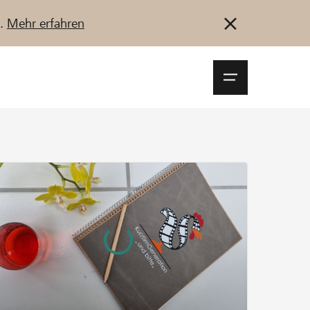
u.
Mehr erfahren
Navigationsm
öffnen
Anmelden
Registrieren
Jetzt starten