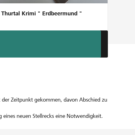
Thurtal Krimi " Erdbeermund "
turnen
ist der Zeitpunkt gekommen, davon Abschied zu
g eines neuen Stellrecks eine Notwendigkeit.