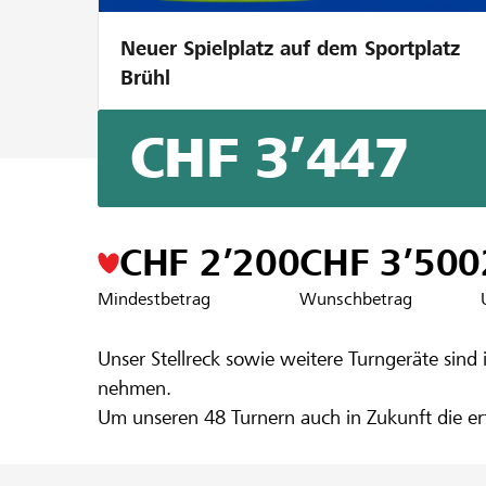
Neuer Spielplatz auf dem Sportplatz
Brühl
CHF 3’447
Ein Projekt aus der Region der
Raiffeise
Neues Reck 
CHF 2’200
CHF 3’500
Mindestbetrag
Wunschbetrag
Eschlikon
Unser Stellreck sowie weitere Turngeräte sin
nehmen.
Um unseren 48 Turnern auch in Zukunft die erf