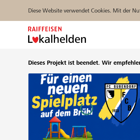
Diese Website verwendet Cookies. Mit der Nu
Zum
Inhalt
springen
Unterstützen
Dieses Projekt ist beendet.
Hilfe & Support
Wir empfehle
Partne
Projekte und Organisationen finden
DE
FR
IT