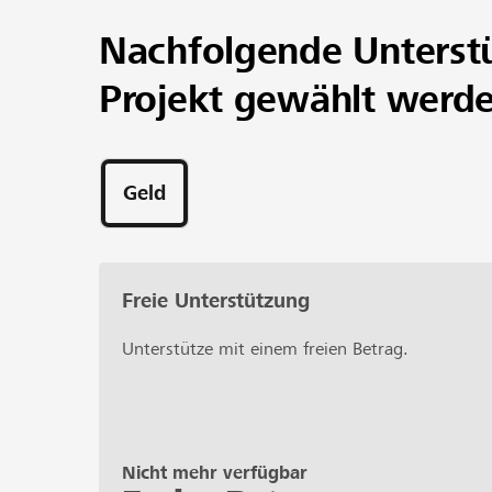
anregendes Alltagsgespräch über Gott und die
Nachfolgende Unterst
www.meinohrfuerdich.
Projekt gewählt werd
Geld
Freie Unterstützung
Unterstütze mit einem freien Betrag.
Nicht mehr verfügbar