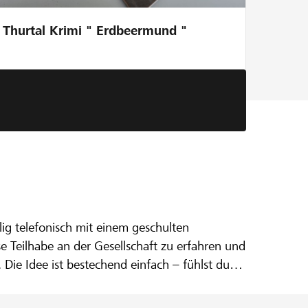
Thurtal Krimi " Erdbeermund "
mal reden!
ig telefonisch mit einem geschulten
e Teilhabe an der Gesellschaft zu erfahren und
 Die Idee ist bestechend einfach – fühlst du
nhörer und wähle die Nummer 0800 500 400.
plaudert, daraus entwickelt sich ein