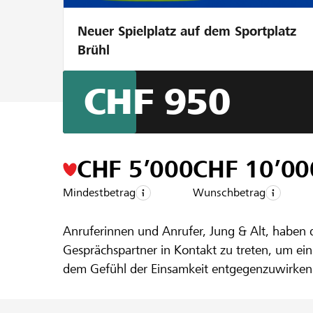
Neuer Spielplatz auf dem Sportplatz
Brühl
CHF 950
Ein Projekt aus der Region der
Raiffeise
Mein Ohr fü
CHF 5’000
CHF 10’00
Mindestbetrag
Wunschbetrag
1.Alltagstel
Anruferinnen und Anrufer, Jung & Alt, haben d
Gesprächspartner in Kontakt zu treten, um ein
dem Gefühl der Einsamkeit entgegenzuwirken. Es 
Dich gerade mal einsam, hast du das Gefühl, 
Am anderen Ende wartet ein "geschultes Ohr" a