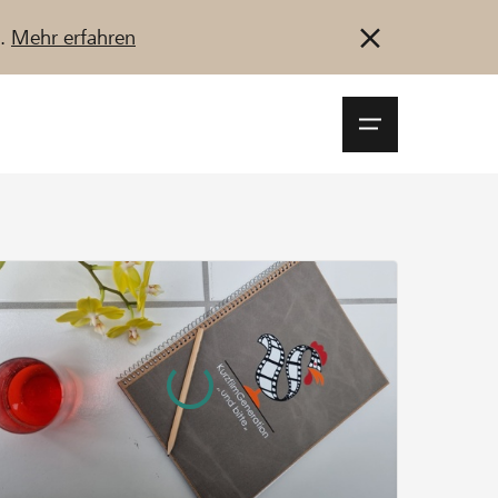
u.
Mehr erfahren
Navigationsm
öffnen
Anmelden
Registrieren
Jetzt starten