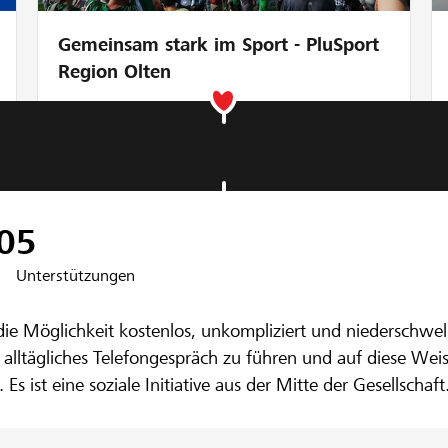
Gemeinsam stark im Sport - PluSport
Region Olten
nbank Basel
r Dich-einfach 
0
5
Unterstützungen
efon in der CH
ie Möglichkeit kostenlos, unkompliziert und niederschwell
 alltägliches Telefongespräch zu führen und auf diese Weis
ist eine soziale Initiative aus der Mitte der Gesellschaft.
die Decke fällt dir auf den Kopf, dann greife zum Telefo
uf Dich, welches Dir zuhört, eine Stimme, welche mit Dir 