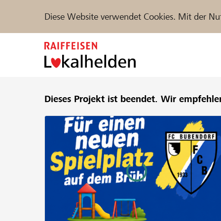
Diese Website verwendet Cookies. Mit der Nu
Zum
Inhalt
springen
Unterstützen
Dieses Projekt ist beendet.
Hilfe & Support
Wir empfehle
Partne
Projekte und Organisationen finden
DE
FR
IT