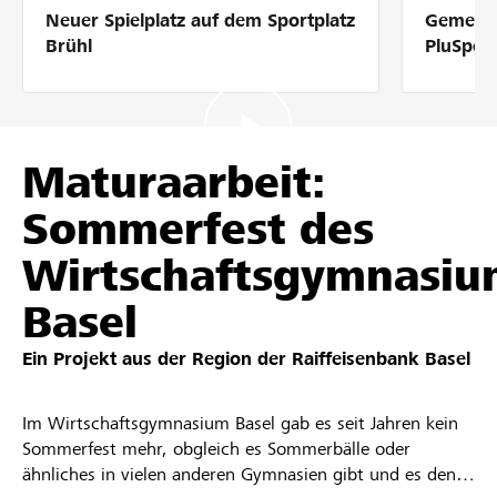
Neuer Spielplatz auf dem Sportplatz
Gemeins
Partner / Raiffeisenbank
Brühl
PluSpor
Anmelden
Maturaarbeit:
Sommerfest des
Registrieren
Wirtschaftsgymnasi
Basel
DE
FR
IT
Ein Projekt aus der Region der
Raiffeisenbank Basel
Im Wirtschaftsgymnasium Basel gab es seit Jahren kein
Sommerfest mehr, obgleich es Sommerbälle oder
ähnliches in vielen anderen Gymnasien gibt und es den