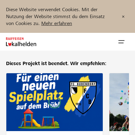
Diese Website verwendet Cookies. Mit der
Nutzung der Website stimmst du dem Einsatz
von Cookies zu.
Mehr erfahren
Zum
Inhalt
Navig
springen
öffnen
Dieses Projekt ist beendet.
Wir empfehlen:
Jetzt starten
Projekte und Organisationen finden
Unterstützen
Hilfe & Support