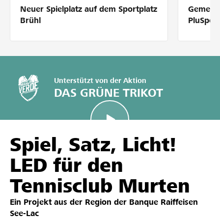
Neuer Spielplatz auf dem Sportplatz
Gemeins
Partner / Raiffeisenbank
Brühl
PluSpor
Anmelden
Unterstützt von der Aktion
DAS GRÜNE TRIKOT
Registrieren
Spiel, Satz, Licht!
DE
FR
IT
LED für den
Tennisclub Murten
Ein Projekt aus der Region der
Banque Raiffeisen
See-Lac