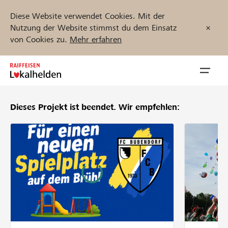
Diese Website verwendet Cookies. Mit der
Nutzung der Website stimmst du dem Einsatz
von Cookies zu.
Mehr erfahren
Zum
Inhalt
Navig
springen
öffnen
Dieses Projekt ist beendet.
Wir empfehlen:
Jetzt starten
Projekte und Organisationen finden
Unterstützen
Hilfe & Support