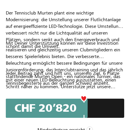
Der Tennisclub Murten plant eine wichtige
Modernisierung: die Umstellung unserer Flutlichtanlage
auf energieeffiziente LED-Technologie. Diese Umstellung
verbessert nicht nur die Lichtqualität auf unseren
Plätzen, sondern senkt auch den Energieverbrauch und
Mit Deiner Unterstützung können wir diese Investition
schont damit die Umwelt.
realisieren und gleichzeitig unseren Clubmitgliedern ein
besseres Spielerlebnis bieten. Die verbesserte
Beleuchtung ermöglicht bessere Bedingungen für unsere
Juniorenförderung, das Interclubtraining und das jährlich
Jeder Beitrag zählt und hilft uns, unserem Ziel, 6 Plätze
stattfindende Murten Open - ein nationales Turnier, das
mit einer neuen LED-Beleuchtung auszustatten, einen
Tennisbegeisterte aus der ganzen Schweiz anzieht.
Schritt näher zu kommen. Unterstütze jetzt unsere
Kampagne!
CHF 20’820
Mindestbetrag erreicht