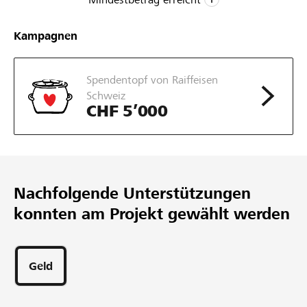
CHF 20’000
Kampagnen
Mindestbetrag
CHF 30’000
Spendentopf von Raiffeisen
Wunschbetrag
Schweiz
92
CHF 5’000
Unterstützungen
Nachfolgende Unterstützungen
konnten am Projekt gewählt werden
Geld