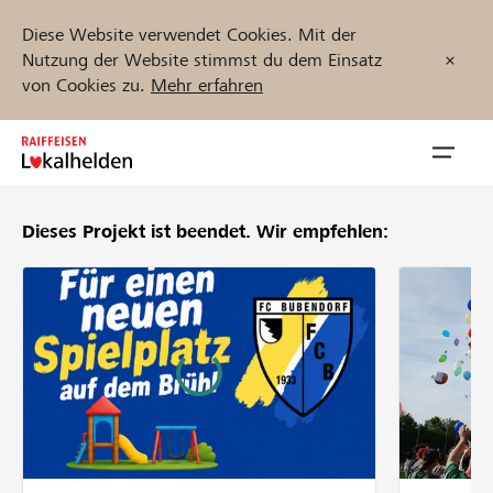
Diese Website verwendet Cookies. Mit der
Nutzung der Website stimmst du dem Einsatz
von Cookies zu.
Mehr erfahren
Zum
Inhalt
Navig
springen
öffnen
Dieses Projekt ist beendet.
Wir empfehlen:
Jetzt starten
Projekte und Organisationen finden
Unterstützen
Hilfe & Support