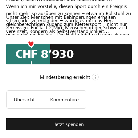
Wenn ich mir vorstelle, diesen Sport durch ein Ereignis
nicht mehr so ausüben zu können – etwa im Rollstuhl zu
Unser Ziel: Menschen mit Behinderungen erhalten
sitzen oder zu erblinden – würde es mir das Herz
gleichberechtigen Zugang zum Klettersport – nicht nur
zerreissen. Für fast 2 Mio. Menschen in der Schweiz ist
vereinzelt, sondern als Selbstverständlichkeit.
genau das die Realität. Die Hälfte fühlt sich vom aktiven
Was es dazu braucht: barrierearme Kletterhallen, die
Sport ausgeschlossen. Unser Förderverein WIRklettern
richtigen Partner und finanzielle Mittel für
eröffnet ihnen ganz neue Möglichkeiten.
CHF 8’930
sozialverträgliche Angebote. Genau diese Puzzleteile
bringen wir zusammen – damit Klettern für alle möglich
wird.
Mindestbetrag erreicht
CHF 5’000
Übersicht
Kommentare
Mindestbetrag
CHF 25’000
Wunschbetrag
86
Jetzt spenden
Unterstützungen