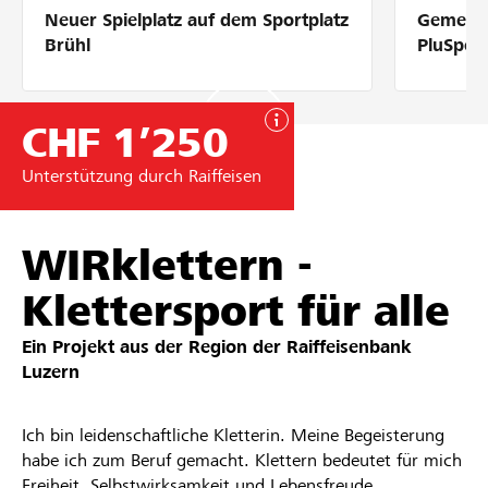
Neuer Spielplatz auf dem Sportplatz
Gemeins
Partner / Raiffeisenbank
Brühl
PluSpor
CHF 1’250
Anmelden
Unterstützung durch Raiffeisen
Registrieren
WIRklettern -
Klettersport für alle
DE
FR
IT
Ein Projekt aus der Region der
Raiffeisenbank
Luzern
Ich bin leidenschaftliche Kletterin. Meine Begeisterung
habe ich zum Beruf gemacht. Klettern bedeutet für mich
Freiheit, Selbstwirksamkeit und Lebensfreude.