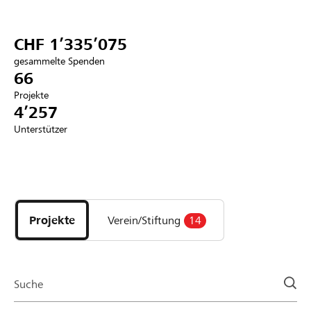
Partner / Raiffeisenbank
CHF 1’335’075
gesammelte Spenden
66
Projekte
Anmelden
4’257
Unterstützer
Registrieren
Entdecke
DE
FR
IT
Projekte
und
Projekte
Verein/Stiftung
14
Organisationen
der
Page
Suche