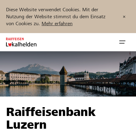
Diese Website verwendet Cookies. Mit der
Nutzung der Website stimmst du dem Einsatz
von Cookies zu.
Mehr erfahren
Zum
Inhalt
Navig
springen
öffnen
Jetzt starten
Projekte und Organisationen finden
Raiffeisenbank
Unterstützen
Luzern
Hilfe & Support