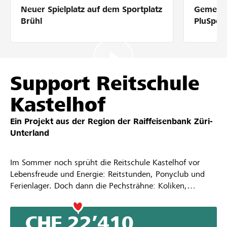
Neuer Spielplatz auf dem Sportplatz
Gemeins
Partner / Raiffeisenbank
Brühl
PluSpor
Anmelden
Support Reitschule
Kastelhof
Registrieren
Ein Projekt aus der Region der
Raiffeisenbank Züri-
Unterland
DE
FR
IT
Im Sommer noch sprüht die Reitschule Kastelhof vor
Lebensfreude und Energie: Reitstunden, Ponyclub und
Ferienlager. Doch dann die Pechsträhne: Koliken,
gebrochene Sprunggelenke und eine gefährliche Virus-
Infektion im Stall. Der Hof steht wochenlang unter
CHF 22’410
Quarantäne. Vier verlorene Pferde und horrende Kosten