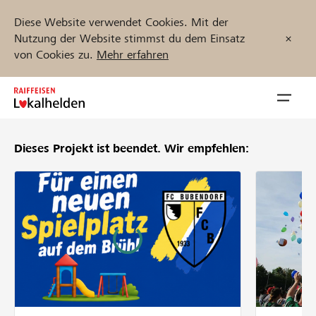
Diese Website verwendet Cookies. Mit der
Nutzung der Website stimmst du dem Einsatz
von Cookies zu.
Mehr erfahren
Zum
Inhalt
Navig
springen
öffnen
Dieses Projekt ist beendet.
Wir empfehlen:
Jetzt starten
Projekte und Organisationen finden
Unterstützen
Hilfe & Support