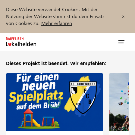
Diese Website verwendet Cookies. Mit der
Nutzung der Website stimmst du dem Einsatz
von Cookies zu.
Mehr erfahren
Zum
Inhalt
Navig
springen
öffnen
Dieses Projekt ist beendet.
Wir empfehlen:
Jetzt starten
Projekte und Organisationen finden
Unterstützen
Hilfe & Support