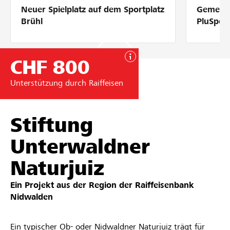
Neuer Spielplatz auf dem Sportplatz
Gemeins
Partner / Raiffeisenbank
Brühl
PluSpor
CHF 800
Anmelden
Unterstützung durch Raiffeisen
Registrieren
Stiftung
Unterwaldner
DE
FR
IT
Naturjuiz
Ein Projekt aus der Region der
Raiffeisenbank
Nidwalden
Ein typischer Ob- oder Nidwaldner Naturjuiz trägt für