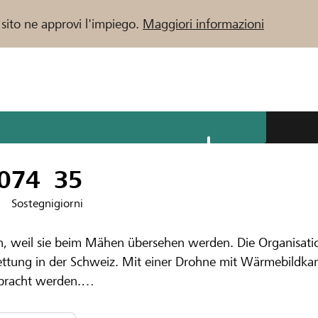
 sito ne approvi l'impiego.
Maggiori informazioni
 / Banche Raiffeisen
nbank Oberseetal
tungsdrohne im
0
74
35
Sostegni
giorni
en, weil sie beim Mähen übersehen werden. Die Organisati
errettung in der Schweiz. Mit einer Drohne mit Wärmebild
ebracht werden.
ttung engagieren und dafür die professionelle Drohne DJI