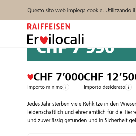
Questo sito web impiega cookie. Utilizzando il
Zum
Inhalt
springen
CHF 7’990
Sostenere
Aiuto & supporto
Partner
Un progetto della regione della
Raiffeise
Rehkitz-Ret
CHF 7’000
CHF 12’50
Trova progetti e organizzazioni
Importo minimo
Importo desiderato
Jedes Jahr sterben viele Rehkitze in den Wies
leidenschaftlich und ehrenamtlich für die Ti
DE
FR
IT
und zuverlässig gefunden und in Sicherheit g
Ich möchte mich ehrenamtlich in der Rehkitzre