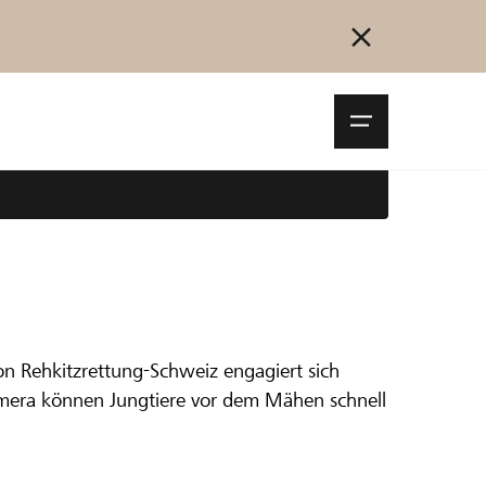
Navigationsm
öffnen
Collegarsi
Registrazione
 Seetal
Inizia ora
on Rehkitzrettung-Schweiz engagiert sich
kamera können Jungtiere vor dem Mähen schnell
 Matrice 4T anschaffen. Diese Drohne bietet