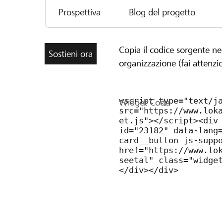
modernste Wärmebild- und Zoomtechnik für pr
Prospettiva
Blog del progetto
Gemeinsam können wir einen echten Beitrag zu
Copia il codice sorgente ne
Sostieni ora
organizzazione (fai attenzi
Widget Code