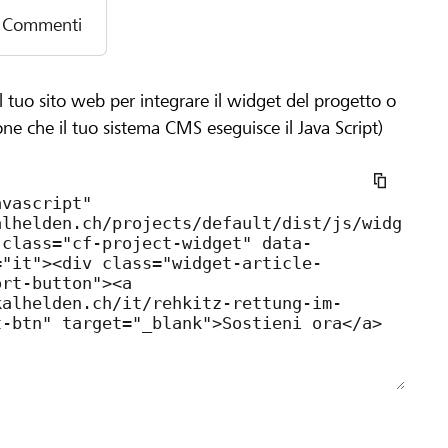
äzise Suchflüge auch bei Morgennebel und tiefem Licht.
Commenti
m Tierschutz und zur Bewahrung unserer Natur leisten – 
l tuo sito web per integrare il widget del progetto o
one che il tuo sistema CMS eseguisce il Java Script)