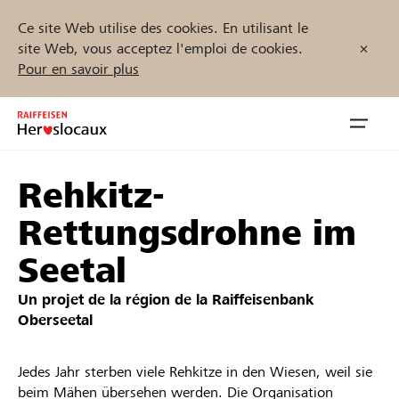
Ce site Web utilise des cookies. En utilisant le
site Web, vous acceptez l'emploi de cookies.
Pour en savoir plus
Zum
Inhalt
Navig
springen
öffnen
Rehkitz-
Démarrez maintenant
Rettungsdrohne im
Seetal
Trouvez des projets et des organisations
Un projet de la région de la
Raiffeisenbank
Oberseetal
Parrainer
Jedes Jahr sterben viele Rehkitze in den Wiesen, weil sie
Soutien & assistance
beim Mähen übersehen werden. Die Organisation