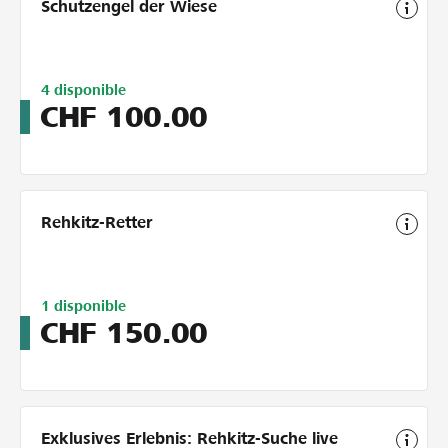
Schutzengel der Wiese
Limitiert
4
disponible
auf
CHF
100.00
4
Rehkitz-Retter
Limitiert
1
disponible
auf
CHF
150.00
5
Exklusives Erlebnis: Rehkitz-Suche live