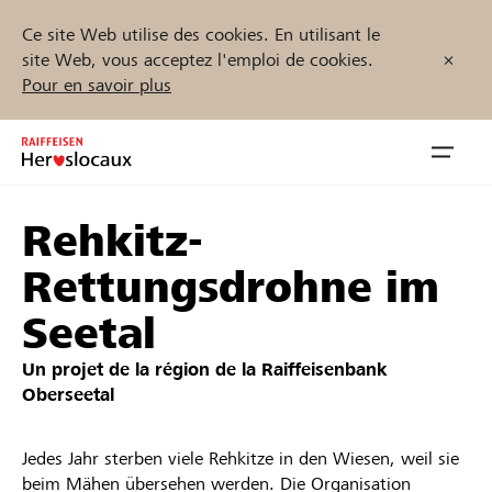
Ce site Web utilise des cookies. En utilisant le
site Web, vous acceptez l'emploi de cookies.
Pour en savoir plus
Zum
Inhalt
Navig
springen
öffnen
Rehkitz-
Démarrez maintenant
Rettungsdrohne im
Seetal
Trouvez des projets et des organisations
Un projet de la région de la
Raiffeisenbank
Oberseetal
Parrainer
Jedes Jahr sterben viele Rehkitze in den Wiesen, weil sie
Soutien & assistance
beim Mähen übersehen werden. Die Organisation