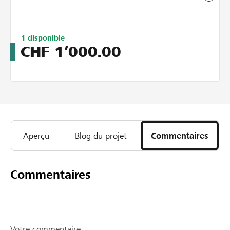
Limitiert
1
disponible
auf
CHF
1’000.00
3
Aperçu
Blog du projet
Commentaires
Commentaires
Votre commentaire...