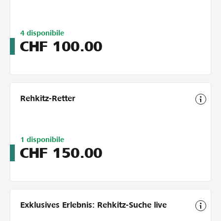
Limitiert
4
disponibile
auf
CHF
100.00
4
Rehkitz-Retter
Limitiert
1
disponibile
auf
CHF
150.00
5
Exklusives Erlebnis: Rehkitz-Suche live