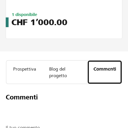
Limitiert
1
disponibile
auf
CHF
1’000.00
3
Prospettiva
Blog del
Commenti
progetto
Commenti
Il tuo commento...