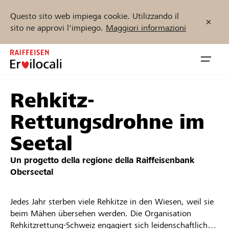
Questo sito web impiega cookie. Utilizzando il
sito ne approvi l'impiego.
Maggiori informazioni
Zum
Inhalt
Navig
springen
öffnen
Rehkitz-
Inizia ora
Rettungsdrohne im
Seetal
Trova progetti e organizzazioni
Un progetto della regione della
Raiffeisenbank
Oberseetal
Sostenere
Jedes Jahr sterben viele Rehkitze in den Wiesen, weil sie
Aiuto & supporto
beim Mähen übersehen werden. Die Organisation
Rehkitzrettung-Schweiz engagiert sich leidenschaftlich