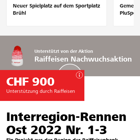
Neuer Spielplatz auf dem Sportplatz
Gemeins
Partner / Raiffeisenbank
Brühl
PluSpor
Anmelden
Unterstützt von der Aktion
Raiffeisen Nachwuchsaktion
Registrieren
CHF 900
DE
FR
IT
Unterstützung durch Raiffeisen
Interregion-Rennen
Ost 2022 Nr. 1-3