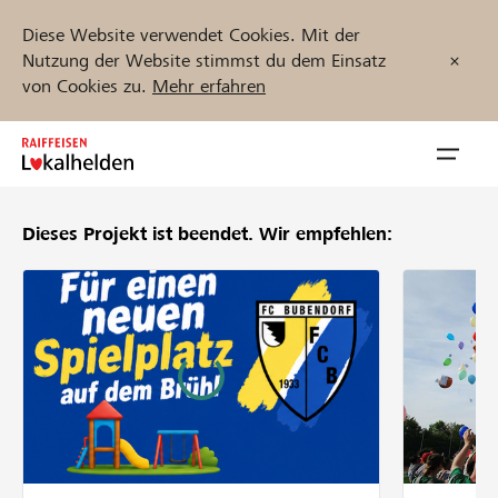
Diese Website verwendet Cookies. Mit der
Nutzung der Website stimmst du dem Einsatz
von Cookies zu.
Mehr erfahren
Zum
Inhalt
Navig
springen
öffnen
Dieses Projekt ist beendet.
Wir empfehlen:
Jetzt starten
Projekte und Organisationen finden
Unterstützen
Hilfe & Support