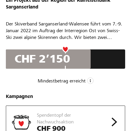
Ein Projekt aus der Region der
Raiffeisenbank
Sarganserland
Der Skiverband Sarganserland-Walensee führt vom 7.-9.
Januar 2022 im Auftrag der Interregion Ost von Swiss-
Ski zwei alpine Skirennen durch. Wir bieten zwei
Riesenslaloms und einen Slalom in je zwei Läufen an. Das
Organisationskomitee (OK) möchte eine
CHF 2’150
Sportveranstaltung von hoher Qualität durchführen und
den Nachwuchsathleten aus den Kantonen St. Gallen,
Tessin, Graubünden und Liechtenstein ideale
Wettkampfbedingungen bieten.
Mindestbetrag erreicht
CHF 1’500
Kampagnen
Mindestbetrag
CHF 3’000
Spendentopf der
Wunschbetrag
Nachwuchsaktion
11
CHF 900