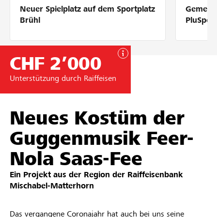
Neuer Spielplatz auf dem Sportplatz
Gemeins
Partner / Raiffeisenbank
Brühl
PluSpor
CHF 2’000
Anmelden
Unterstützung durch Raiffeisen
Registrieren
Neues Kostüm der
Guggenmusik Feer-
DE
FR
IT
Nola Saas-Fee
Ein Projekt aus der Region der
Raiffeisenbank
Mischabel-Matterhorn
Das vergangene Coronajahr hat auch bei uns seine