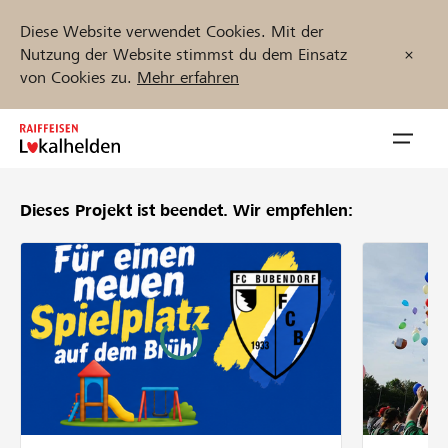
Diese Website verwendet Cookies. Mit der
Nutzung der Website stimmst du dem Einsatz
von Cookies zu.
Mehr erfahren
Zum
Inhalt
Navig
springen
öffnen
Dieses Projekt ist beendet.
Wir empfehlen:
Jetzt starten
Projekte und Organisationen finden
Unterstützen
Hilfe & Support