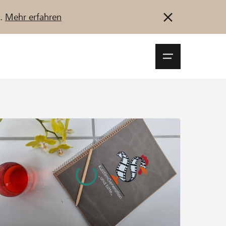
u.
Mehr erfahren
Navigationsm
öffnen
Anmelden
Registrieren
Jetzt starten