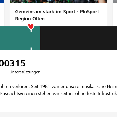
Gemeinsam stark im Sport - PluSport
Region Olten
nbank Basel
r d Musig
00
315
Unterstützungen
ahren verloren. Seit 1981 war er unsere musikalische Hei
Fasnachtsvereinen stehen wir seither ohne feste Infrastr
 Lokalität mitten in Basel gefunden. Der Keller befindet
rt wieder Proben möglich sind.