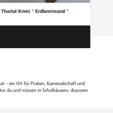
Thurtal Krimi " Erdbeermund "
mat – ein Ort für Proben, Kameradschaft und
uktur da und müssen in Schulhäusern, draussen
 sich jedoch im Rohbau und muss komplett