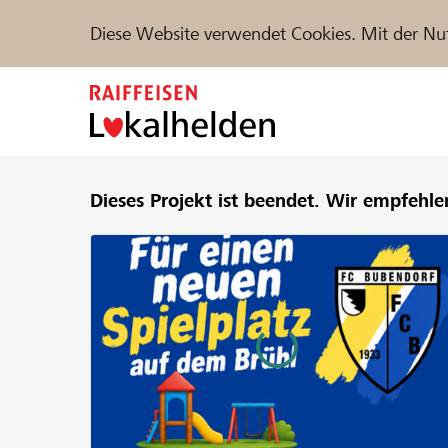
Diese Website verwendet Cookies. Mit der Nu
Zum
Inhalt
springen
Unterstützen
Dieses Projekt ist beendet.
Hilfe & Support
Wir empfehle
Partne
Projekte und Organisationen finden
DE
FR
IT