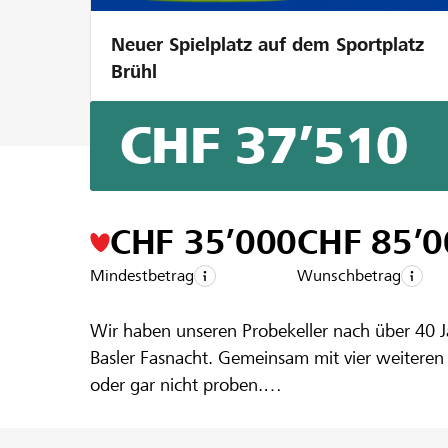
Neuer Spielplatz auf dem Sportplatz
Brühl
CHF 37’510
Ein Projekt aus der Region der
Raiffeise
Ä Käller fy
CHF 35’000
CHF 85’0
Mindestbetrag
Wunschbetrag
Wir haben unseren Probekeller nach über 40 J
Basler Fasnacht. Gemeinsam mit vier weiteren 
oder gar nicht proben.
Nach intensiver Suche haben wir nun eine neue
ausgebaut und schallisoliert werden, damit do