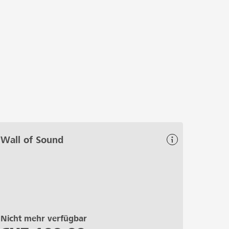
e Vereine – für Musik, Kultur und Fasnacht.
ci!
Wall of Sound
Nicht mehr verfügbar