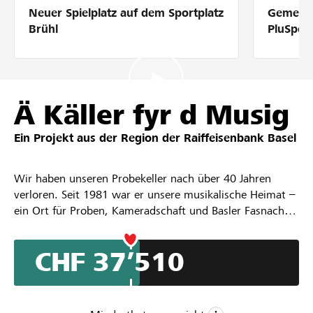
Neuer Spielplatz auf dem Sportplatz
Gemeins
Partner / Raiffeisenbank
Brühl
PluSpor
Anmelden
Ä Käller fyr d Musig
Ein Projekt aus der Region der
Raiffeisenbank Basel
Registrieren
Wir haben unseren Probekeller nach über 40 Jahren
verloren. Seit 1981 war er unsere musikalische Heimat –
DE
FR
IT
ein Ort für Proben, Kameradschaft und Basler Fasnacht.
Gemeinsam mit vier weiteren Fasnachtsvereinen stehen
wir seither ohne feste Infrastruktur da und müssen in
CHF 37’510
Schulhäusern, draussen oder gar nicht proben.
Nach intensiver Suche haben wir nun eine neue Lokalität
mitten in Basel gefunden. Der Keller befindet sich jedoch
im Rohbau und muss komplett ausgebaut und