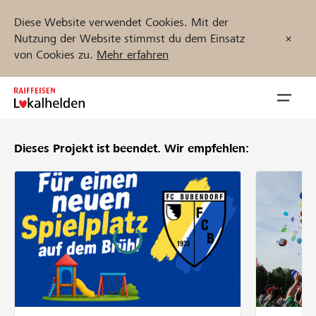
Diese Website verwendet Cookies. Mit der
Nutzung der Website stimmst du dem Einsatz
von Cookies zu.
Mehr erfahren
Zum
Inhalt
Navig
springen
öffnen
Dieses Projekt ist beendet.
Wir empfehlen:
Jetzt starten
Projekte und Organisationen finden
Unterstützen
Hilfe & Support