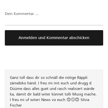
kaller-
fyr-
Dein Kommentar ...
d-
musig-
realitat-
p10286.html
Anmelden und Kommentar abschicken
Ganz toll dass dir so schnäll die nötige Räppli
zämebiko händ. I freu mi mit euch und drugg d
Düüme dass alles guet und rasch realisiert wärde
ka, damit dir bald witer könnet tolli Musig mache.
I freu mi uf witeri News vo euch 🙃🙂🙃 Silvia
Fischer