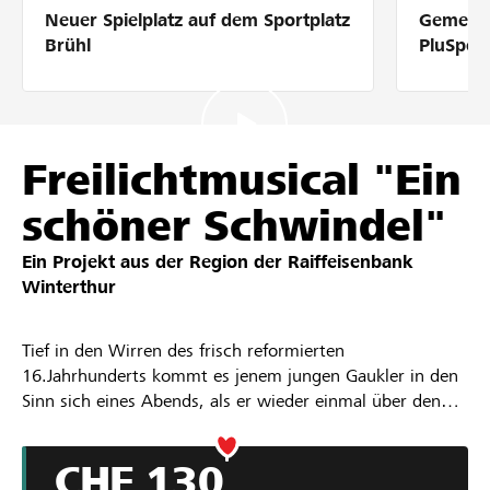
Neuer Spielplatz auf dem Sportplatz
Gemeins
Partner / Raiffeisenbank
Brühl
PluSpor
Anmelden
Freilichtmusical "Ein
schöner Schwindel"
Registrieren
Ein Projekt aus der Region der
Raiffeisenbank
Winterthur
DE
FR
IT
Tief in den Wirren des frisch reformierten
16.Jahrhunderts kommt es jenem jungen Gaukler in den
Sinn sich eines Abends, als er wieder einmal über den
Durst trinkt, sich in seinem Kostüm vor aller Welt als
Zwingli aufzuspielen – ungünstigerweise glaubt man ihm
CHF 130
auch noch. Als der Stadtadel in jener Gegebenheit eine