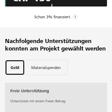
machtpolitische Chance sieht, ist das Chaos perfekt –
wenn da nur wieder ein Weg hinausführt!
Schon
3
% finanziert.
CHF 3’500
Mindestbetrag
Nachfolgende Unterstützungen
CHF 7’500
konnten am Projekt gewählt werden
Wunschbetrag
3
Unterstützungen
Geld
Materialspenden
Freie Unterstützung
Unterstütze mit einem freien Betrag.