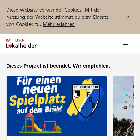
Diese Website verwendet Cookies. Mit der
Nutzung der Website stimmst du dem Einsatz
von Cookies zu.
Mehr erfahren
Zum
Inhalt
Navig
springen
öffnen
Dieses Projekt ist beendet.
Wir empfehlen:
Jetzt starten
Projekte und Organisationen finden
Unterstützen
Hilfe & Support