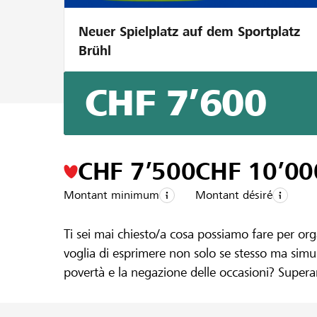
Neuer Spielplatz auf dem Sportplatz
Brühl
CHF 7’600
Un projet de la région de la
Banque Raiffe
Progetto e
CHF 7’500
CHF 10’00
Montant minimum
Montant désiré
Ti sei mai chiesto/a cosa possiamo fare per or
voglia di esprimere non solo se stesso ma sim
povertà e la negazione delle occasioni? Superand
Vision-Magazine è tutto questo.