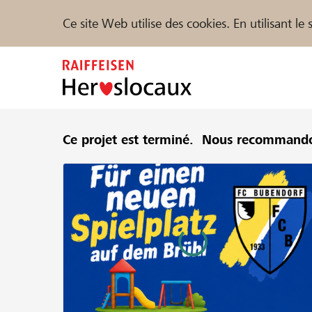
Ce site Web utilise des cookies. En utilisant l
Zum
Inhalt
springen
Parrainer
Ce projet est terminé.
Soutien & assistance
Nous recommando
Parte
Trouvez des projets et des organisations
DE
FR
IT