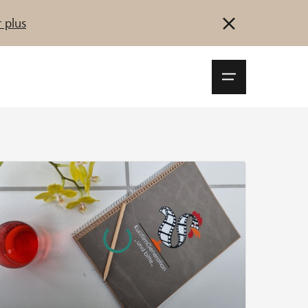
 plus
Navigationsm
öffnen
Se connecter
S'inscrire
Démarrez maintenant