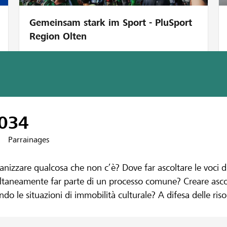
Gemeinsam stark im Sport - PluSport
Region Olten
isen Colline del Ceresio
ditoriale VISI
0
34
Parrainages
ganizzare qualcosa che non c’è? Dove far ascoltare le voci
ultaneamente far parte di un processo comune? Creare ascol
o le situazioni di immobilità culturale? A difesa delle risor