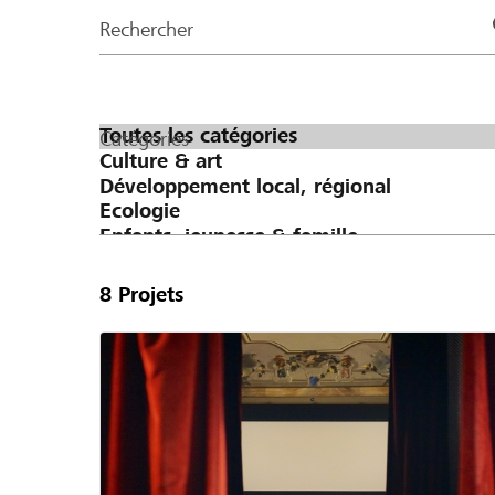
de
Rechercher
la
page
Catégories
8
Projets