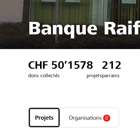
Banque Raiff
CHF 50’157
8
212
dons collectés
projets
parrains
Découvrez
les
Projets
Organisations
0
projets
et
organisations