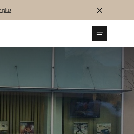
 plus
Navigationsm
öffnen
Se connecter
S'inscrire
Démarrez maintenant