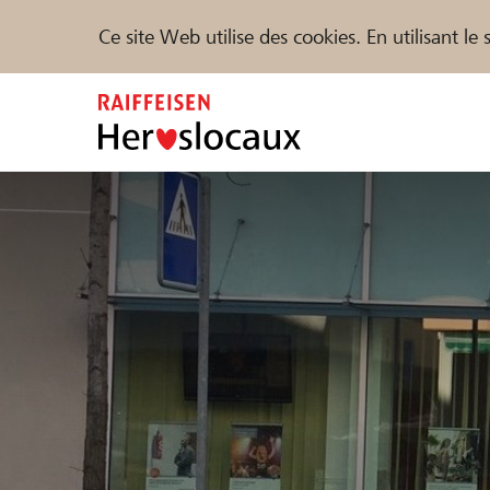
Ce site Web utilise des cookies. En utilisant l
Zum
Inhalt
springen
Parrainer
Soutien & assistance
Parte
Trouvez des projets et des organisations
DE
FR
IT