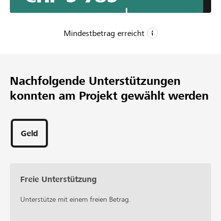
Mindestbetrag erreicht
CHF 3’500
Mindestbetrag
Nachfolgende Unterstützungen
CHF 6’000
konnten am Projekt gewählt werden
Wunschbetrag
40
Unterstützungen
Geld
Freie Unterstützung
Unterstütze mit einem freien Betrag.