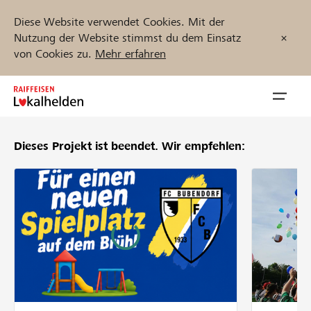
Diese Website verwendet Cookies. Mit der
Nutzung der Website stimmst du dem Einsatz
von Cookies zu.
Mehr erfahren
Zum
Inhalt
Navig
springen
öffnen
Dieses Projekt ist beendet.
Wir empfehlen:
Jetzt starten
Projekte und Organisationen finden
Unterstützen
Hilfe & Support