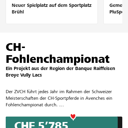
Neuer Spielplatz auf dem Sportplatz
Gemeins
Partner / Raiffeisenbank
Brühl
PluSpor
Anmelden
CH-
Fohlenchampionat
Registrieren
Ein Projekt aus der Region der
Banque Raiffeisen
Broye Vully Lacs
DE
FR
IT
Der ZVCH führt jedes Jahr im Rahmen der Schweizer
Meisterschaften der CH-Sportpferde in Avenches ein
Fohlenchampionat durch.
Am Fohlenchampionat werden die besten Fohlen eines
Jahrgangs fachkundigen Richtern vorgeführt, bewertet
CHF 5’785
und ausgezeichnet.