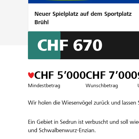
Neuer Spielplatz auf dem Sportplatz
Brühl
CHF 670
Ein Projekt aus der Region der
Raiffeise
Förderung 
CHF 5’000
CHF 7’000
Mindestbetrag
Wunschbetrag
Schmetterli
Wir holen die Wiesenvögel zurück und lassen S
Ein Gebiet in Sedrun ist verbuscht und soll 
und Schwalbenwurz-Enzian.