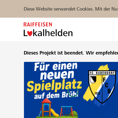
Diese Website verwendet Cookies. Mit der Nu
Zum
Inhalt
springen
Unterstützen
Dieses Projekt ist beendet.
Hilfe & Support
Wir empfehle
Partne
Projekte und Organisationen finden
DE
FR
IT