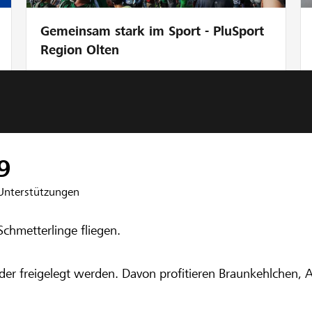
Gemeinsam stark im Sport - PluSport
Region Olten
nbank Cadi
Braunkehlchen 
9
Unterstützungen
nge
chmetterlinge fliegen.
wieder freigelegt werden. Davon profitieren Braunkehlchen