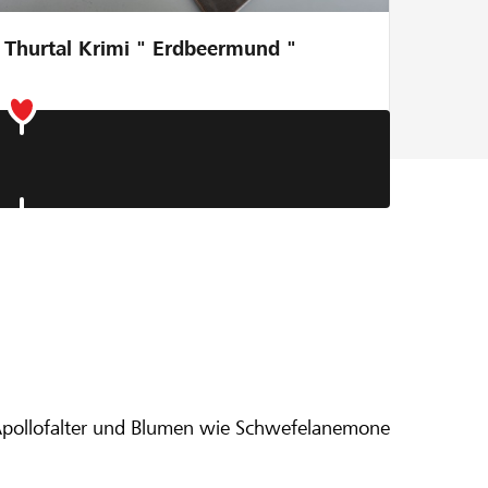
Thurtal Krimi " Erdbeermund "
und
, Apollofalter und Blumen wie Schwefelanemone