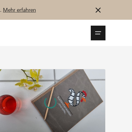
u.
Mehr erfahren
Navigationsm
öffnen
Anmelden
Registrieren
Jetzt starten