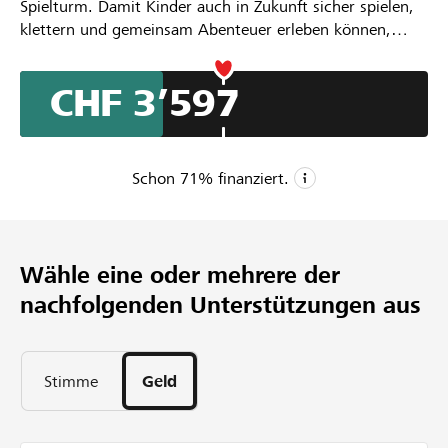
Spielturm. Damit Kinder auch in Zukunft sicher spielen,
klettern und gemeinsam Abenteuer erleben können,
Partner / Raiffeisenbank
möchten wir den bestehenden Spielplatz sanieren und
den alten Spielturm ersetzen. Mit eurer Unterstützung
CHF 3’597
schaffen wir weiterhin einen Ort voller Kinderlachen und
Begegnungen.
Anmelden
Schon
71
% finanziert.
Registrieren
CHF 5’000
Mindestbetrag
Wähle eine oder mehrere der
CHF 10’000
DE
FR
IT
nachfolgenden Unterstützungen aus
Wunschbetrag
397
Unterstützungen
53
Stimme
Geld
Tage