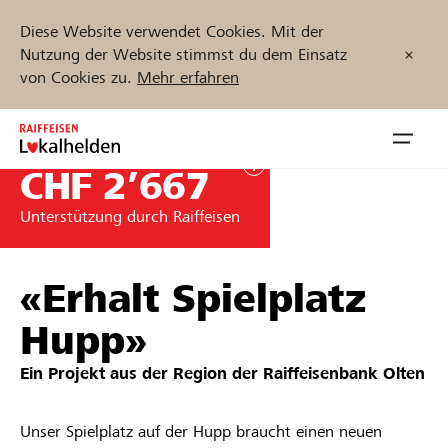
Diese Website verwendet Cookies. Mit der
Nutzung der Website stimmst du dem Einsatz
von Cookies zu.
Mehr erfahren
Zum
Inhalt
Navig
springen
öffnen
CHF 2’667
Unterstützung durch Raiffeisen
Jetzt starten
«Erhalt Spielplatz
Projekte und Organisationen finden
Hupp»
Ein Projekt aus der Region der
Raiffeisenbank Olten
Unterstützen
Hilfe & Support
Unser Spielplatz auf der Hupp braucht einen neuen