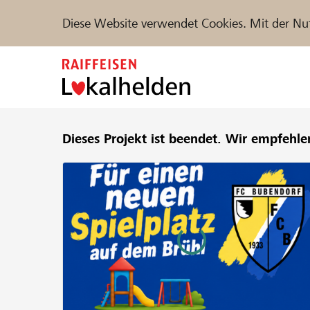
Diese Website verwendet Cookies. Mit der Nu
Zum
Inhalt
springen
Unterstützen
Dieses Projekt ist beendet.
Hilfe & Support
Wir empfehle
Partne
Projekte und Organisationen finden
DE
FR
IT