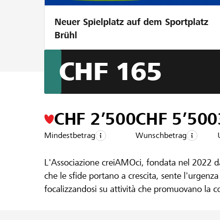
Neuer Spielplatz auf dem Sportplatz
Brühl
CHF 165
Ein Projekt aus der Region der
Banca Rai
creiAMOci
CHF 2’500
CHF 5’500
Mindestbetrag
Wunschbetrag
L'Associazione creiAMOci, fondata nel 2022 da
che le sfide portano a crescita, sente l'urgenza 
focalizzandosi su attività che promuovano la c
"RESET" per genitori e la campagna sui socia
progetto si espande, mantenendo RESET e collabo