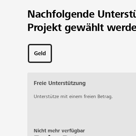
film, corsi e un podcast. creiAMOci aspira a co
Nachfolgende Unterst
consapevolezza e supporto.
Projekt gewählt werd
Geld
Freie Unterstützung
Unterstütze mit einem freien Betrag.
Nicht mehr verfügbar