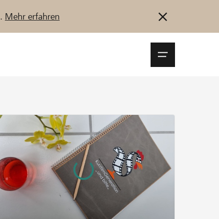
u.
Mehr erfahren
Navigationsm
öffnen
Anmelden
Registrieren
Jetzt starten