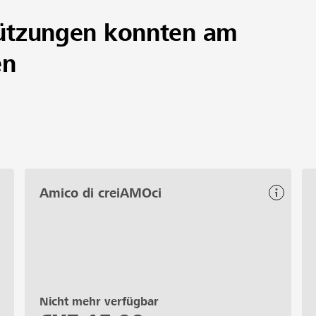
struire comunità solidali, promuovendo una salute mentale i
ützungen konnten am
en
Amico di creiAMOci
Nicht mehr verfügbar