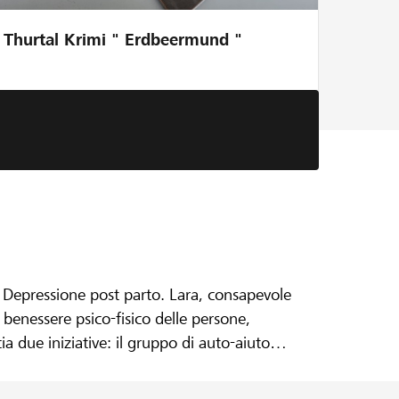
Thurtal Krimi " Erdbeermund "
 Depressione post parto. Lara, consapevole
l benessere psico-fisico delle persone,
 due iniziative: il gruppo di auto-aiuto
o come curare la mente. Nel 2024, il
le. Le attività: serate tematiche, letture,