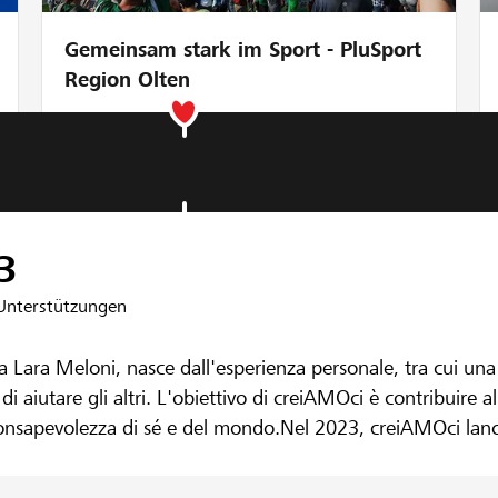
Gemeinsam stark im Sport - PluSport
Region Olten
ffeisen Bellinzonese e Visagno
3
Unterstützungen
 Lara Meloni, nasce dall'esperienza personale, tra cui una
di aiutare gli altri. L'obiettivo di creiAMOci è contribuire a
onsapevolezza di sé e del mondo.Nel 2023, creiAMOci lancia
l "TAKE CARE OF YOUR MIND", dove diverse voci condividon
rando per sensibilizzare sulle tematiche della salute menta