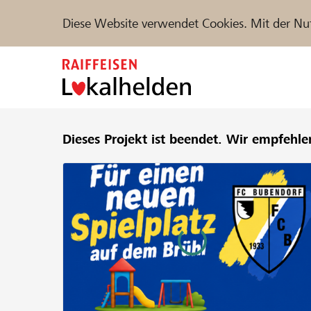
Diese Website verwendet Cookies. Mit der Nu
Zum
Inhalt
springen
Unterstützen
Dieses Projekt ist beendet.
Hilfe & Support
Wir empfehle
Partne
Projekte und Organisationen finden
DE
FR
IT