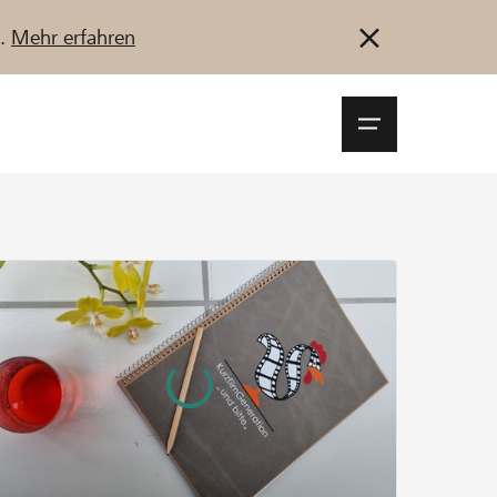
u.
Mehr erfahren
Navigationsm
öffnen
Anmelden
Registrieren
Jetzt starten