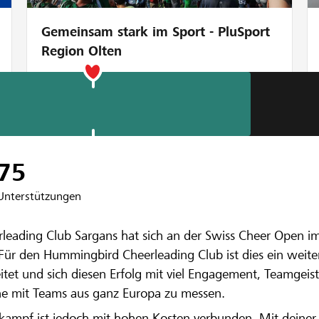
Gemeinsam stark im Sport - PluSport
Region Olten
nbank Sarganserland
 an die Cheerl
75
Unterstützungen
ading Club Sargans hat sich an der Swiss Cheer Open im 
 Für den Hummingbird Cheerleading Club ist dies ein weiter
tet und sich diesen Erfolg mit viel Engagement, Teamgeis
ne mit Teams aus ganz Europa zu messen.
kampf ist jedoch mit hohen Kosten verbunden. Mit deiner U