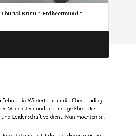
Thurtal Krimi " Erdbeermund "
eading EM in
Februar in Winterthur für die Cheerleading
er Meilenstein und eine riesige Ehre. Die
t und Leidenschaft verdient. Nun möchten sie
nterstützung hilfst du uns, diesen grossen