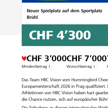
Neuer Spielplatz auf dem Sportplatz
Brühl
CHF 4’300
Ein Projekt aus der Region der
Raiffeise
Von Sargans
CHF 3’000
CHF 7’000
Mindestbetrag
Wunschbetrag
Prag 2026
Das Team HBC Vision vom Hummingbird Cheerle
Europameisterschaft 2026 in Prag qualifiziert.
Athletinnen von HBC Vision haben hart gearbei
die Chance nutzen, sich auf europäischer Büh
Die Teilnahme an diesem internationalen Wett