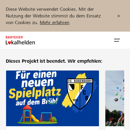
Diese Website verwendet Cookies. Mit der
Nutzung der Website stimmst du dem Einsatz
von Cookies zu.
Mehr erfahren
Zum
Inhalt
Navig
springen
öffnen
Dieses Projekt ist beendet.
Wir empfehlen:
Jetzt starten
Projekte und Organisationen finden
Unterstützen
Hilfe & Support