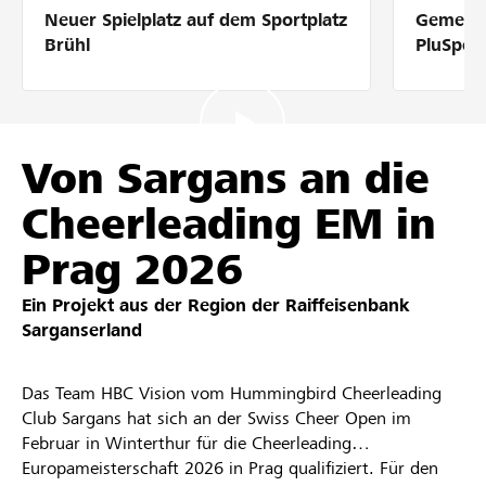
Neuer Spielplatz auf dem Sportplatz
Gemeins
Partner / Raiffeisenbank
Brühl
PluSpor
Anmelden
Von Sargans an die
Cheerleading EM in
Registrieren
Prag 2026
Ein Projekt aus der Region der
Raiffeisenbank
DE
FR
IT
Sarganserland
Das Team HBC Vision vom Hummingbird Cheerleading
Club Sargans hat sich an der Swiss Cheer Open im
Februar in Winterthur für die Cheerleading
Europameisterschaft 2026 in Prag qualifiziert. Für den