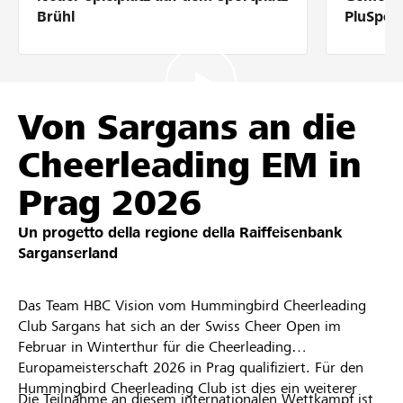
Partner / Banche Raiffeisen
Brühl
PluSpor
Collegarsi
Von Sargans an die
Cheerleading EM in
Registrazione
Prag 2026
Un progetto della regione della
Raiffeisenbank
DE
FR
IT
Sarganserland
Das Team HBC Vision vom Hummingbird Cheerleading
Club Sargans hat sich an der Swiss Cheer Open im
Februar in Winterthur für die Cheerleading
Europameisterschaft 2026 in Prag qualifiziert. Für den
Hummingbird Cheerleading Club ist dies ein weiterer
Die Teilnahme an diesem internationalen Wettkampf ist