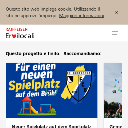
Questo sito web impiega cookie. Utilizzando il
sito ne approvi l'impiego.
Maggiori informazioni
Zum
Inhalt
Navig
springen
öffnen
Questo progetto è finito.
Raccomandiamo:
Inizia ora
Trova progetti e organizzazioni
Sostenere
Aiuto & supporto
Neuer Spielplatz auf dem Sportplatz
Gemeins