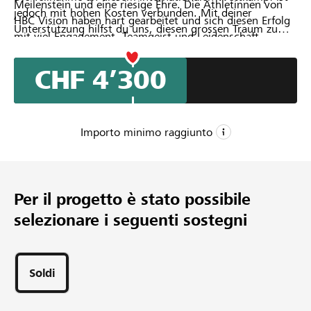
Meilenstein und eine riesige Ehre. Die Athletinnen von
jedoch mit hohen Kosten verbunden. Mit deiner
HBC Vision haben hart gearbeitet und sich diesen Erfolg
Unterstützung hilfst du uns, diesen grossen Traum zu
mit viel Engagement, Teamgeist und Leidenschaft
verwirklichen und gemeinsam nach Prag zu reisen. Jeder
verdient. Nun möchten sie die Chance nutzen, sich auf
Beitrag bringt uns unserem Ziel näher.
europäischer Bühne mit Teams aus ganz Europa zu
CHF 4’300
messen.
Importo minimo raggiunto
CHF 3’000
Importo minimo
Per il progetto è stato possibile
CHF 7’000
selezionare i seguenti sostegni
Importo desiderato
75
Sostegni
Soldi