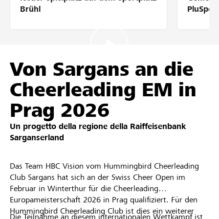
Partner / Banche Raiffeisen
Brühl
PluSpor
Collegarsi
Von Sargans an die
Cheerleading EM in
Registrazione
Prag 2026
Un progetto della regione della
Raiffeisenbank
DE
FR
IT
Sarganserland
Das Team HBC Vision vom Hummingbird Cheerleading
Club Sargans hat sich an der Swiss Cheer Open im
Februar in Winterthur für die Cheerleading
Europameisterschaft 2026 in Prag qualifiziert. Für den
Hummingbird Cheerleading Club ist dies ein weiterer
Die Teilnahme an diesem internationalen Wettkampf ist