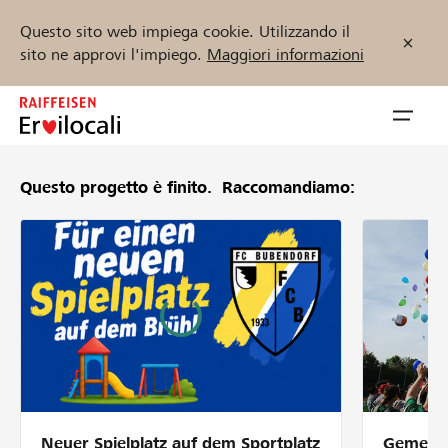
Questo sito web impiega cookie. Utilizzando il
sito ne approvi l'impiego.
Maggiori informazioni
Zum
Inhalt
Navig
springen
öffnen
Questo progetto è finito.
Raccomandiamo:
Inizia ora
Trova progetti e organizzazioni
Sostenere
Aiuto & supporto
Neuer Spielplatz auf dem Sportplatz
Gemeins