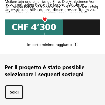
Meilenstein und eine riesige Ehre. Die Athletinnen von
jedoch mit hohen Kosten verbunden. Mit deiner
HBC Vision haben hart gearbeitet und sich diesen Erfolg
Unterstützung hilfst du uns, diesen grossen Traum zu
mit viel Engagement, Teamgeist und Leidenschaft
verwirklichen und gemeinsam nach Prag zu reisen. Jeder
verdient. Nun möchten sie die Chance nutzen, sich auf
Beitrag bringt uns unserem Ziel näher.
europäischer Bühne mit Teams aus ganz Europa zu
CHF 4’300
messen.
Importo minimo raggiunto
CHF 3’000
Importo minimo
Per il progetto è stato possibile
CHF 7’000
selezionare i seguenti sostegni
Importo desiderato
75
Sostegni
Soldi