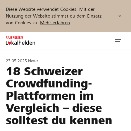
Diese Website verwendet Cookies. Mit der
Nutzung der Website stimmst du dem Einsatz
von Cookies zu.
Mehr erfahren
Zum
Inhalt
Navig
springen
öffnen
23.05.2025
News
18 Schweizer
Jetzt starten
Crowdfunding-
Plattformen im
Projekte und Organisationen finden
Vergleich – diese
Unterstützen
solltest du kennen
Hilfe & Support