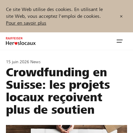
Ce site Web utilise des cookies. En utilisant le
site Web, vous acceptez l'emploi de cookies.
Pour en savoir plus
Zum
Inhalt
Navig
springen
öffnen
15 juin 2026
News
Crowdfunding en
Démarrez maintenant
Suisse: les projets
locaux reçoivent
Trouvez des projets et des organisations
plus de soutien
Parrainer
Soutien & assistance