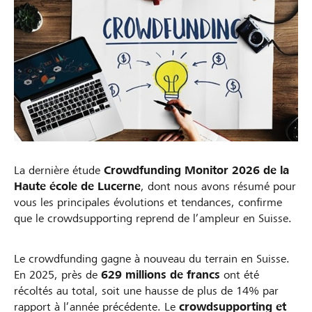
Partenaires / Banques Raiffeisen
Se connecter
S'inscrire
La dernière étude
Crowdfunding Monitor 2026 de la
Haute école de Lucerne
, dont nous avons résumé pour
DE
FR
IT
vous les principales évolutions et tendances, confirme
que le crowdsupporting reprend de l’ampleur en Suisse.
Le crowdfunding gagne à nouveau du terrain en Suisse.
En 2025, près de
629 millions de francs
ont été
récoltés au total, soit une hausse de plus de 14% par
rapport à l’année précédente. Le
crowdsupporting et