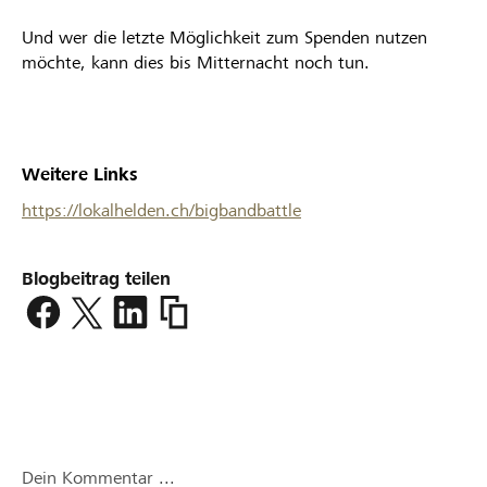
Und wer die letzte Möglichkeit zum Spenden nutzen
möchte, kann dies bis Mitternacht noch tun.
Weitere Links
https://lokalhelden.ch/bigbandbattle
Blogbeitrag teilen
https://www.lokalhelden.ch/bigbandbat
quotbig-
band-
battlequot-
geht-
heute-
zu-
Dein Kommentar ...
ende-