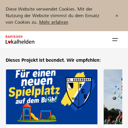
Diese Website verwendet Cookies. Mit der
Nutzung der Website stimmst du dem Einsatz
von Cookies zu.
Mehr erfahren
Zum
Inhalt
Navig
springen
öffnen
Dieses Projekt ist beendet.
Wir empfehlen:
Jetzt starten
Projekte und Organisationen finden
Unterstützen
Hilfe & Support