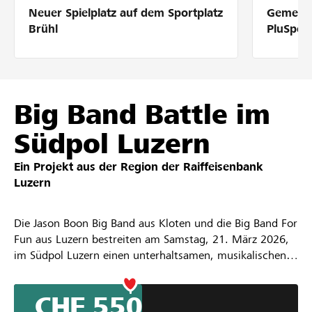
Neuer Spielplatz auf dem Sportplatz
Gemeins
Partner / Raiffeisenbank
Brühl
PluSpor
Anmelden
Big Band Battle im
Südpol Luzern
Registrieren
Ein Projekt aus der Region der
Raiffeisenbank
Luzern
DE
FR
IT
Die Jason Boon Big Band aus Kloten und die Big Band For
Fun aus Luzern bestreiten am Samstag, 21. März 2026,
im Südpol Luzern einen unterhaltsamen, musikalischen
Wettstreit. Bei jeder Runde entscheidet das Publikum
wer es besser gemacht hat. Die Band mit den meisten
CHF 550
Punkten hat gewonnen. Dem Gewinner winkt die Ehre