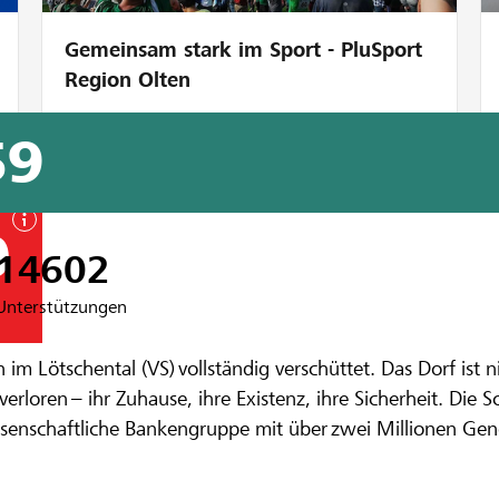
Gemeinsam stark im Sport - PluSport
Region Olten
59
0
14602
Unterstützungen
n im Lötschental (VS) vollständig verschüttet. Das Dorf is
 Blatten: Geme
verloren – ihr Zuhause, ihre Existenz, ihre Sicherheit. Di
enossenschaftliche Bankengruppe mit über zwei Millionen G
ergsturz
n und die Region mit bis zu CHF 1 Million. Helfen auch Si