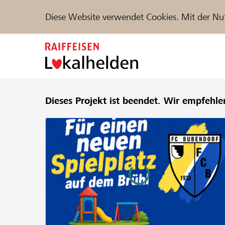
Diese Website verwendet Cookies. Mit der Nu
Zum
Inhalt
springen
Unterstützen
Dieses Projekt ist beendet.
Hilfe & Support
Wir empfehle
Partne
Projekte und Organisationen finden
DE
FR
IT