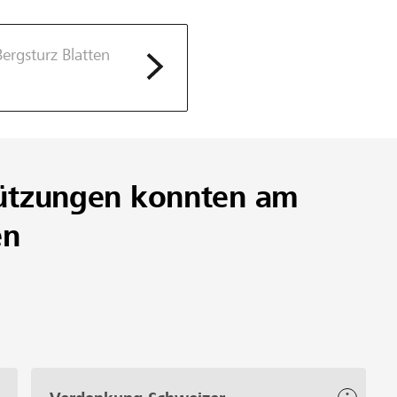
Bergsturz Blatten
ützungen konnten am
en