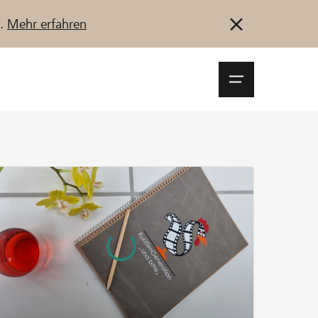
u.
Mehr erfahren
Navigationsm
öffnen
Anmelden
Registrieren
Jetzt starten