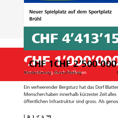
Neuer Spielplatz auf dem Sportplatz
Brühl
CHF 4’413’1
CHF 1’000’00
CHF 1
CHF 2’500’000
Unterstützung durch Raiffeisen
Mindestbetrag
Wunschbetrag
Ein Projekt aus der Region der
Raiffeisen
Ein verheerender Bergsturz hat das Dorf Blatte
Tragödie in
Menschen haben innerhalb kürzester Zeit alles 
öffentlichen Infrastruktur sind gross. Als g
nach dem B
unterstützt Raiffeisen die betroffenen Mensche
Kampagnen