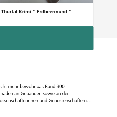
Thurtal Krimi " Erdbeermund "
t nicht mehr bewohnbar. Rund 300
insam helfen
e Schäden an Gebäuden sowie an der
enossenschafterinnen und Genossenschaftern
e mit. Vielen Dank!