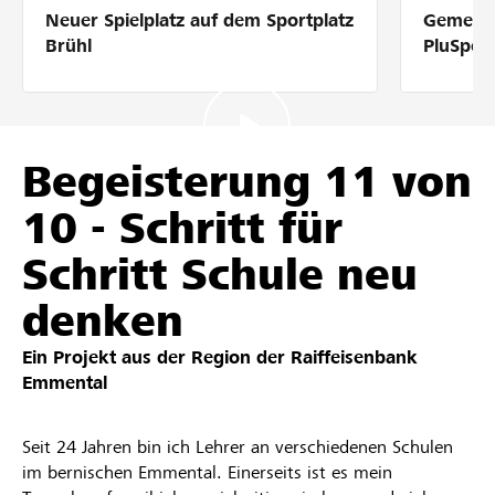
Neuer Spielplatz auf dem Sportplatz
Gemeins
Partner / Raiffeisenbank
Brühl
PluSpor
Anmelden
Begeisterung 11 von
10 - Schritt für
Registrieren
Schritt Schule neu
denken
DE
FR
IT
Ein Projekt aus der Region der
Raiffeisenbank
Emmental
Seit 24 Jahren bin ich Lehrer an verschiedenen Schulen
im bernischen Emmental. Einerseits ist es mein