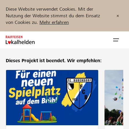
Diese Website verwendet Cookies. Mit der
Nutzung der Website stimmst du dem Einsatz
von Cookies zu.
Mehr erfahren
Zum
Inhalt
Navig
springen
öffnen
Dieses Projekt ist beendet.
Wir empfehlen:
Jetzt starten
Projekte und Organisationen finden
Unterstützen
Hilfe & Support