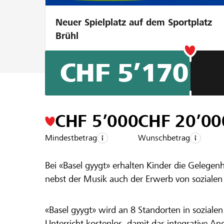
Neuer Spielplatz auf dem Sportplatz
Brühl
CHF 5’170
Ein Projekt aus der Region der
Raiffeise
Basel gyygt
CHF 5’000
CHF 20’00
Mindestbetrag
Wunschbetrag
Bei «Basel gyygt» erhalten Kinder die Gelegen
nebst der Musik auch der Erwerb von soziale
«Basel gyygt» wird an 8 Standorten in sozial
Unterricht kostenlos, damit das integrative Ang