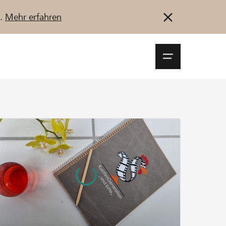
u.
Mehr erfahren
Navigationsm
öffnen
Anmelden
Registrieren
Jetzt starten