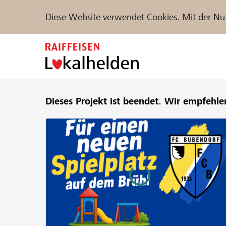
Diese Website verwendet Cookies. Mit der Nu
Zum
Inhalt
springen
Unterstützen
Dieses Projekt ist beendet.
Hilfe & Support
Wir empfehle
Partne
Projekte und Organisationen finden
DE
FR
IT