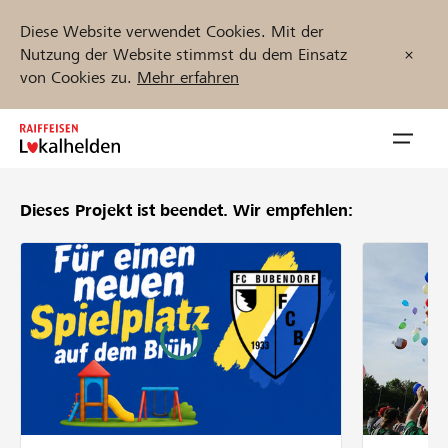
Diese Website verwendet Cookies. Mit der
Nutzung der Website stimmst du dem Einsatz
von Cookies zu.
Mehr erfahren
Zum
Inhalt
Navig
springen
öffnen
Dieses Projekt ist beendet.
Wir empfehlen:
Jetzt starten
Projekte und Organisationen finden
Unterstützen
Hilfe & Support