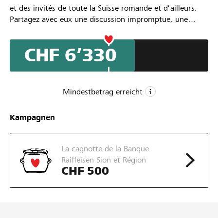
et des invités de toute la Suisse romande et d’ailleurs.
Partagez avec eux une discussion impromptue, une
balade sur les bisses, un trajet en télécabine.
Trouvez le livre qui vous plaira : romans, littérature
CHF 6’330
enfantine, poésie, essais, BD,
Allpages Festival : la littérature prend de l’altitude.
Mindestbetrag erreicht
CHF 5’000
Kampagnen
Mindestbetrag
CHF 10’000
La cagnotte de la Banque
Wunschbetrag
Raiffeisen Sion et Région
58
CHF 500
Unterstützungen