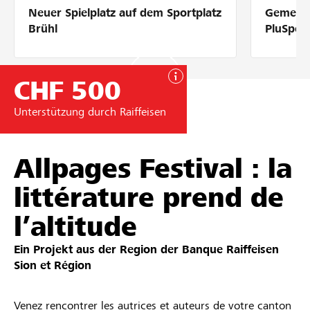
Neuer Spielplatz auf dem Sportplatz
Gemeins
Partner / Raiffeisenbank
Brühl
PluSpor
CHF 500
Anmelden
Unterstützung durch Raiffeisen
Registrieren
Allpages Festival : la
littérature prend de
DE
FR
IT
l’altitude
Ein Projekt aus der Region der
Banque Raiffeisen
Sion et Région
Venez rencontrer les autrices et auteurs de votre canton