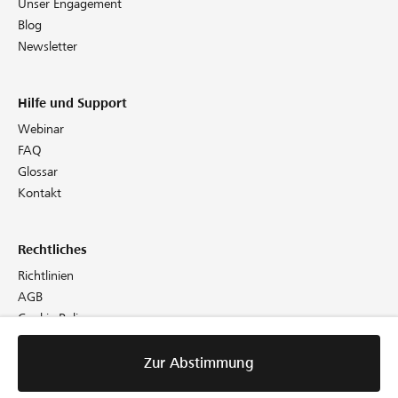
Unser Engagement
Blog
Newsletter
Hilfe und Support
Webinar
FAQ
Glossar
Kontakt
Rechtliches
Richtlinien
AGB
Cookie Policy
Datenschutz
Impressum
Zur Abstimmung
Zur Abstimmung