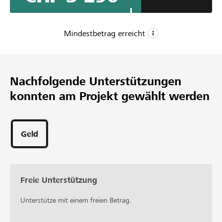
Mindestbetrag erreicht
CHF 3’000
Mindestbetrag
Nachfolgende Unterstützungen
CHF 5’000
konnten am Projekt gewählt werden
Wunschbetrag
58
Unterstützungen
Geld
Freie Unterstützung
Unterstütze mit einem freien Betrag.