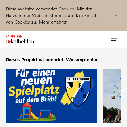
Diese Website verwendet Cookies. Mit der
Nutzung der Website stimmst du dem Einsatz
von Cookies zu.
Mehr erfahren
Zum
Inhalt
Navig
springen
öffnen
Dieses Projekt ist beendet.
Wir empfehlen:
Jetzt starten
Projekte und Organisationen finden
Unterstützen
Hilfe & Support