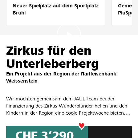
Neuer Spielplatz auf dem Sportplatz
Gemeins
Partner / Raiffeisenbank
Brühl
PluSpor
Anmelden
Zirkus für den
Unterleberberg
Registrieren
Ein Projekt aus der Region der
Raiffeisenbank
Weissenstein
DE
FR
IT
Wir möchten gemeinsam dem JAUL Team bei der
Finanzierung des Zirkus Wunderplunder helfen und den
Kindern in der Region eine coole Projektwoche bieten.
Die Zirkuswoche findet vom 2.10 - 09.10.2021 für
Kinder und Jugentliche ab der 1. Klasse statt.
CHF 3’290