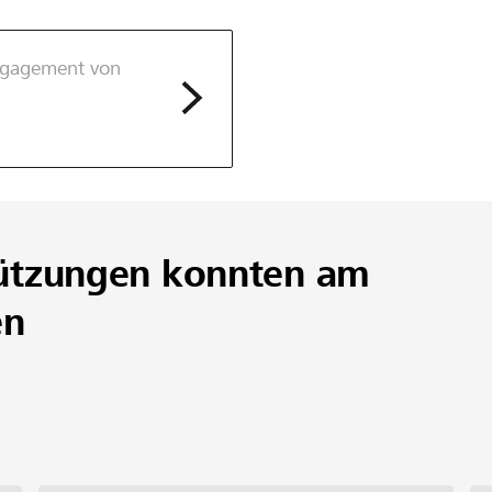
Engagement von
ützungen konnten am
en