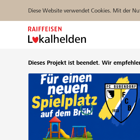
Diese Website verwendet Cookies. Mit der Nu
Zum
Inhalt
springen
Unterstützen
Dieses Projekt ist beendet.
Hilfe & Support
Wir empfehle
Partne
Projekte und Organisationen finden
DE
FR
IT