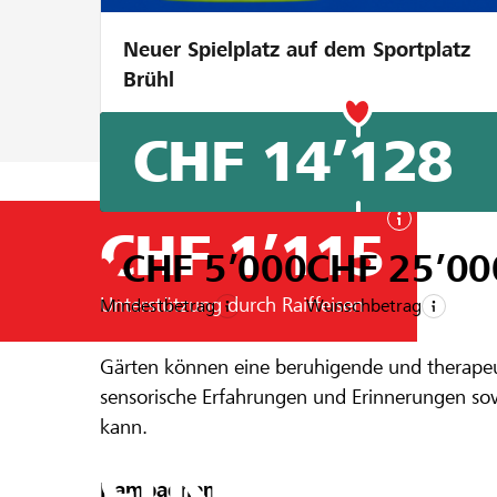
Neuer Spielplatz auf dem Sportplatz
Brühl
CHF 14’128
CHF 1’115
CHF 5’000
CHF 25’00
Unterstützung durch Raiffeisen
Mindestbetrag
Wunschbetrag
Ein Projekt aus der Region der
Raiffeise
Gärten können eine beruhigende und therapeu
Natur- und
sensorische Erfahrungen und Erinnerungen so
kann.
erkrankte 
Kampagnen