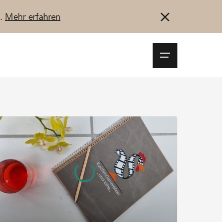
u.
Mehr erfahren
Navigationsm
öffnen
Anmelden
Registrieren
Jetzt starten