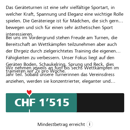
Das Geräteturnen ist eine sehr vielfältige Sportart, in
Partner / Raiffeisenbank
welcher Kraft, Spannung und Eleganz eine wichtige Rolle
spielen. Die Geräteriege ist für Mädchen, die sich gerne
bewegen und sich für einen sehr ästhetischen Sport
interessieren.
Bei uns im Vordergrund stehen Freude am Turnen, die
Anmelden
Bereitschaft an Wettkämpfen teilzunehmen aber auch
der Ehrgeiz durch zielgerichtetes Training die eigenen
Fähigkeiten zu verbessern. Unser Fokus liegt auf den
Registrieren
Geräten Boden, Schaukelring, Sprung und Reck, dies
Wir nehmen jeweils an fünf bis sechs Wettkämpfen im
trainieren wir 2x pro Woche.
Jahr teil. Sobald unsere Turnerinnen das Vereinsdress
anziehen, werden sie konzentrierter, eleganter und
DE
FR
IT
turnen mit mehr Körperspannung. Unsere alten
Vereinsdress haben diesen magischen Effekt im Lauf der
CHF 1’515
Jahre etwas verloren. Wir sind gespannt, was unsere
Turnerinnen in den neuen Vereinsdress erreichen können.
Mindestbetrag erreicht