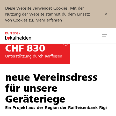
Diese Website verwendet Cookies. Mit der
Nutzung der Website stimmst du dem Einsatz
von Cookies zu.
Mehr erfahren
Zum
Inhalt
Navig
springen
öffnen
CHF 830
Unterstützung durch Raiffeisen
Jetzt starten
neue Vereinsdress
Projekte und Organisationen finden
für unsere
Geräteriege
Unterstützen
Ein Projekt aus der Region der
Raiffeisenbank Rigi
Hilfe & Support