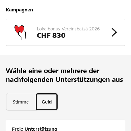
CHF 500
Kampagnen
Mindestbetrag
CHF 2’500
Lokalbonus Vereinsbatzä 2026
Wunschbetrag
CHF 830
89
Unterstützungen
25
Tage
Wähle eine oder mehrere der
nachfolgenden Unterstützungen aus
Stimme
Geld
Freie Unterstützung