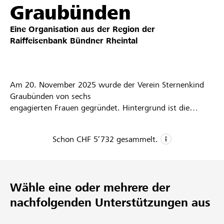
Graubünden
Partner / Raiffeisenbank
Eine Organisation aus der Region der
Raiffeisenbank Bündner Rheintal
Anmelden
Am 20. November 2025 wurde der Verein Sternenkind
Graubünden von sechs
Registrieren
engagierten Frauen gegründet. Hintergrund ist die
Entstehung zahlreicher
Gedenkstätten für still und früh verstorbene Kinder im
Schon
CHF 5’732
gesammelt.
gesamten Kanton. Viele
DE
FR
IT
betroffene Eltern erleben es jedoch als schwierig,
CHF 5’732
Informationen zu diesen Orten sowie
zu begleitenden Angeboten zu finden – insbesondere in
Gesammelte Spenden
Wähle eine oder mehrere der
1
der sensiblen Zeit des
Abschieds.
nachfolgenden Unterstützungen aus
Projekt
Der Verein verfolgt deshalb das Ziel, alle bestehenden
86
Gedenkorte übersichtlich zu