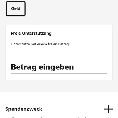
Unterstützungen
erfassen und über eine zentrale Website zugänglich zu
Geld
machen. Zusätzlich sollen
Gedenkfeiern, Trauergruppen und weitere
Unterstützungsangebote besser sichtbar werden.
Freie Unterstützung
Unterstütze mit einem freien Betrag.
Betrag eingeben
Spendenzweck