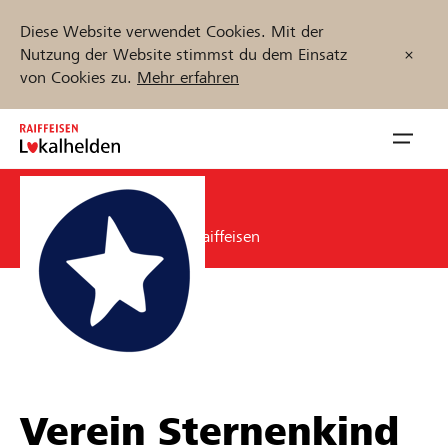
Diese Website verwendet Cookies. Mit der
Nutzung der Website stimmst du dem Einsatz
von Cookies zu.
Mehr erfahren
Zum
Inhalt
Navig
springen
öffnen
CHF 300
Jetzt starten
Unterstützung durch Raiffeisen
Projekte und Organisationen finden
Unterstützen
Verein Sternenkind
Hilfe & Support