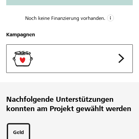
Noch keine Finanzierung vorhanden.
CHF 4’500
Kampagnen
Mindestbetrag
CHF 12’000
Wunschbetrag
Nachfolgende Unterstützungen
konnten am Projekt gewählt werden
Geld