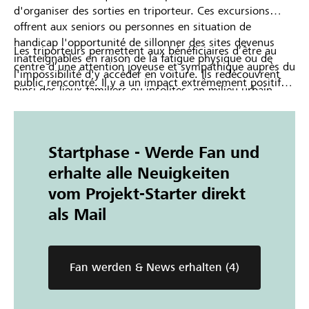
d'organiser des sorties en triporteur. Ces excursions
Partner / Raiffeisenbank
offrent aux seniors ou personnes en situation de
handicap l'opportunité de sillonner des sites devenus
Les triporteurs permettent aux bénéficiaires d’être au
inatteignables en raison de la fatigue physique ou de
centre d’une attention joyeuse et sympathique auprès du
l'impossibilité d'y accéder en voiture. Ils redécouvrent
public rencontré. Il y a un impact extrêmement positif
ainsi des lieux familiers ou insolites, en milieu urbain
auprès des personnes atteintes de troubles cognitifs.
Anmelden
comme en pleine nature, le visage au grand air.
Registrieren
Startphase - Werde Fan und
erhalte alle Neuigkeiten
vom Projekt-Starter direkt
DE
FR
IT
als Mail
Fan werden & News erhalten
(4)