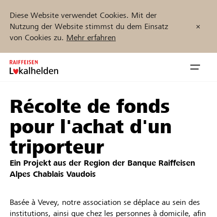
Diese Website verwendet Cookies. Mit der
Nutzung der Website stimmst du dem Einsatz
von Cookies zu.
Mehr erfahren
Zum
Inhalt
Navig
springen
öffnen
Récolte de fonds
Jetzt starten
pour l'achat d'un
triporteur
Projekte und Organisationen finden
Ein Projekt aus der Region der
Banque Raiffeisen
Alpes Chablais Vaudois
Unterstützen
Basée à Vevey, notre association se déplace au sein des
Hilfe & Support
institutions, ainsi que chez les personnes à domicile, afin