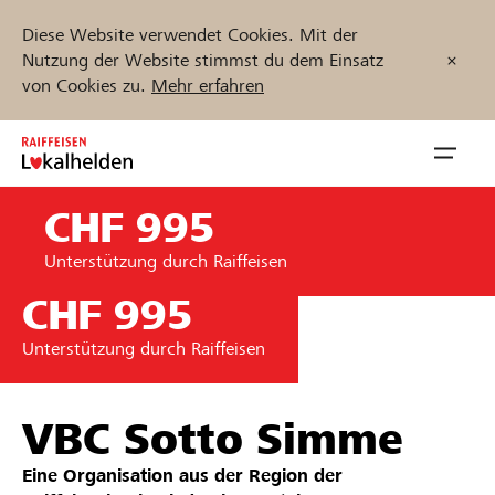
Diese Website verwendet Cookies. Mit der
Nutzung der Website stimmst du dem Einsatz
von Cookies zu.
Mehr erfahren
Zum
Inhalt
Navig
springen
öffnen
CHF 995
Jetzt starten
Unterstützung durch Raiffeisen
CHF 995
Unterstützung durch Raiffeisen
Projekte und Organisationen finden
Unterstützen
VBC Sotto Simme
Hilfe & Support
Eine Organisation aus der Region der