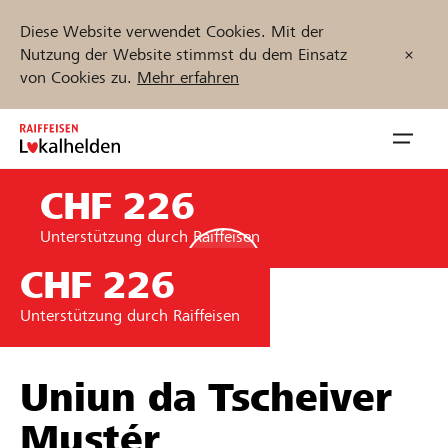
Diese Website verwendet Cookies. Mit der
Nutzung der Website stimmst du dem Einsatz
von Cookies zu.
Mehr erfahren
Zum
Inhalt
Navig
springen
öffnen
CHF 226
Jetzt starten
Unterstützung durch Raiffeisen
CHF 226
Unterstützung durch Raiffeisen
Projekte und Organisationen finden
Unterstützen
Uniun da Tscheiver
Mustér
Hilfe & Support