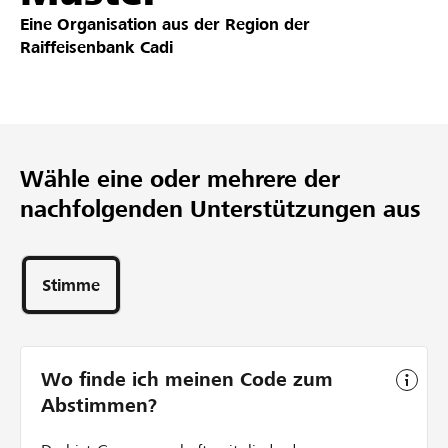
Eine Organisation aus der Region der
Partner / Raiffeisenbank
Raiffeisenbank Cadi
Anmelden
Wähle eine oder mehrere der
Registrieren
nachfolgenden Unterstützungen aus
Stimme
DE
FR
IT
Wo finde ich meinen Code zum
Abstimmen?