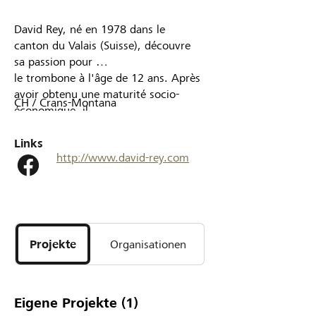
Partner / Raiffeisenbank
David Rey, né en 1978 dans le
canton du Valais (Suisse), découvre
sa passion pour
le trombone à l'âge de 12 ans. Après
avoir obtenu une maturité socio-
CH / Crans-Montana
Anmelden
économique, il
intègre la classe de R. Schnorhk, puis
Registrieren
celle d'A. Bandini au Conservatoire
Links
http://www.david-rey.com
supérieur
de musique de Genève. Au sein de
cette institution prestigieuse, il
DE
FR
IT
remporte
successivement le 1er prix de
virtuosité avec félicitations du jury
Projekte
Organisationen
en 2001, le diplôme
d'orchestre en 2002, et le diplôme
d'enseignement en 2003.
Eigene Projekte
(1)
De 2002 à 2007, David fait partie de