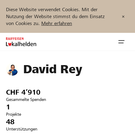
Diese Website verwendet Cookies. Mit der
Nutzung der Website stimmst du dem Einsatz
von Cookies zu.
Mehr erfahren
Zum
Inhalt
Navig
springen
öffnen
David Rey
Jetzt starten
CHF 4’910
Projekte und Organisationen finden
Gesammelte Spenden
1
Unterstützen
Projekte
48
Hilfe & Support
Unterstützungen