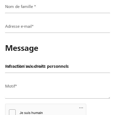
Nom de famille *
Partenaires / Banques Raiffeisen
Adresse e-mail*
Se connecter
Message
S'inscrire
Raison de l'infraction*
DE
FR
IT
Motif*