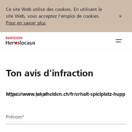
Ce site Web utilise des cookies. En utilisant le
site Web, vous acceptez l'emploi de cookies.
Pour en savoir plus
Zum
Inhalt
Navig
springen
öffnen
Démarrez maintenant
Ton avis d'infraction
Signaler cette page*
Trouvez des projets et des organisations
Parrainer
Prénom*
Soutien & assistance