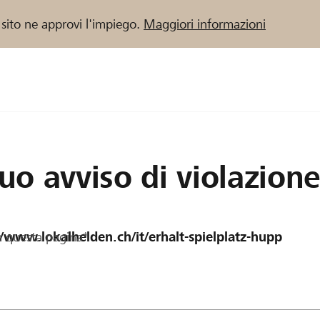
 sito ne approvi l'impiego.
Maggiori informazioni
 / Banche Raiffeisen
tuo avviso di violazion
a questa pagina*