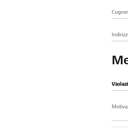
Cogno
Indiriz
Me
Causa d
Motiva