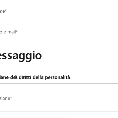
me*
zo e-mail*
ssaggio
ella violazione*
zione*