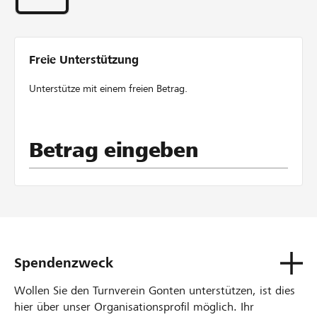
Zusammenarbeit über Generationen hinweg machen
unseren TV zu einer vertrauensvoller Turnerfamilie. Hier
entstehen Freundschaften, wird Gemeinschaft gelebt
und gegenseitige Unterstützung großgeschrieben!
Freie Unterstützung
Unterstütze mit einem freien Betrag.
Betrag eingeben
Spendenzweck
Wollen Sie den Turnverein Gonten unterstützen, ist dies
hier über unser Organisationsprofil möglich. Ihr