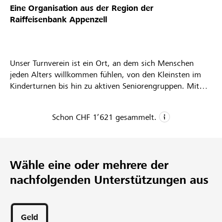
Eine Organisation aus der Region der
Partner / Raiffeisenbank
Raiffeisenbank Appenzell
Unser Turnverein ist ein Ort, an dem sich Menschen
Anmelden
jeden Alters willkommen fühlen, von den Kleinsten im
Kinderturnen bis hin zu aktiven Seniorengruppen. Mit
einem vielfältigen wöchentlichen Trainingsangebot
Registrieren
(Jugendsport, Stufenbarren, Ballsportarten, Krafttraining,
Schon
CHF 1’621
gesammelt.
Ausdauer und noch vieles mehr) fördern wir nicht nur
körperliche Fitness und Gesundheit, sondern auch den
CHF 1’621
DE
FR
IT
Spaß an der Bewegung in der Gemeinschaft. Das
gemeinsame Bestreben, im Turnen etwas zu erreichen,
Gesammelte Spenden
Wähle eine oder mehrere der
64
wird durch die Teilnahme an Jugendwettkämpfen und
Turnfesten gefördert.
nachfolgenden Unterstützungen aus
Unterstützungen
Doch unser Verein steht nicht nur für Sport, sondern
auch für soziales Miteinander. Gemeinsame Ausflüge,
Vereinsaktionen, Turnunterhaltungen und die enge
Geld