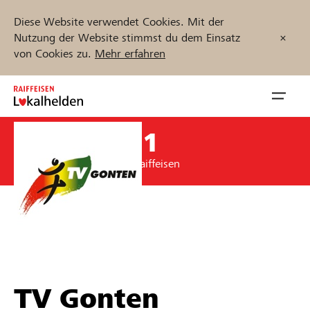
Diese Website verwendet Cookies. Mit der
Nutzung der Website stimmst du dem Einsatz
von Cookies zu.
Mehr erfahren
Zum
Inhalt
Navig
springen
öffnen
CHF 1’621
Jetzt starten
Unterstützung durch Raiffeisen
Projekte und Organisationen finden
Unterstützen
TV Gonten
Hilfe & Support