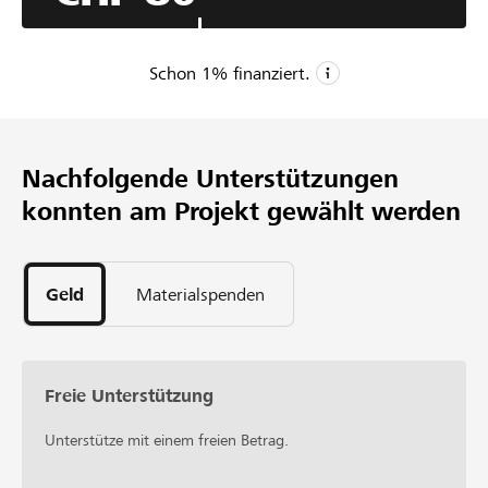
verschiedene Aktivitäten durchführen. Ziel des Projekts
ist es, ein harmonisches Umfeld zu schaffen, das den
sozialen Zusammenhalt und das gegenseitige Verständnis
Schon
1
% finanziert.
fördert.
CHF 8’000
Mindestbetrag
Nachfolgende Unterstützungen
CHF 20’000
konnten am Projekt gewählt werden
Wunschbetrag
1
Unterstützung
Geld
Materialspenden
Freie Unterstützung
Unterstütze mit einem freien Betrag.