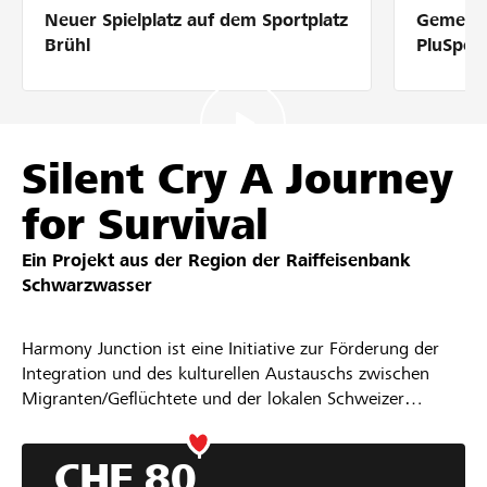
Neuer Spielplatz auf dem Sportplatz
Gemeins
Partner / Raiffeisenbank
Brühl
PluSpor
Anmelden
Silent Cry A Journey
for Survival
Registrieren
Ein Projekt aus der Region der
Raiffeisenbank
Schwarzwasser
DE
FR
IT
Harmony Junction ist eine Initiative zur Förderung der
Integration und des kulturellen Austauschs zwischen
Migranten/Geflüchtete und der lokalen Schweizer
Gemeinschaft. Sie dient als dynamische Plattform, auf
der Menschen mit unterschiedlichem Hintergrund an der
CHF 80
Schnittstelle der Kulturen zusammenkommen und