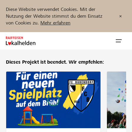
Diese Website verwendet Cookies. Mit der
Nutzung der Website stimmst du dem Einsatz
von Cookies zu.
Mehr erfahren
Zum
Inhalt
Navig
springen
öffnen
Dieses Projekt ist beendet.
Wir empfehlen:
Jetzt starten
Projekte und Organisationen finden
Unterstützen
Hilfe & Support