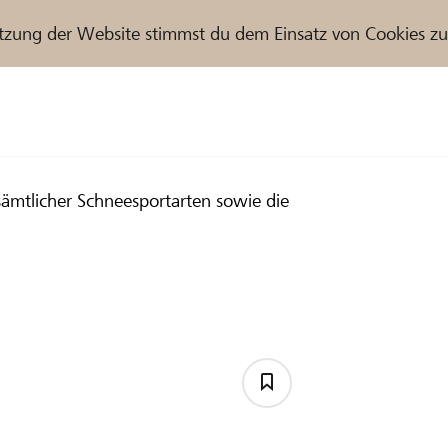
tzung der Website stimmst du dem Einsatz von Cookies z
ämtlicher Schneesportarten sowie die
r / Raiffeisenbank
ffeisenbank Frutigland
elboden