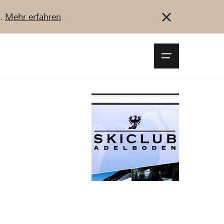
u.
Mehr erfahren
Navigationsm
öffnen
Anmelden
Registrieren
Jetzt starten