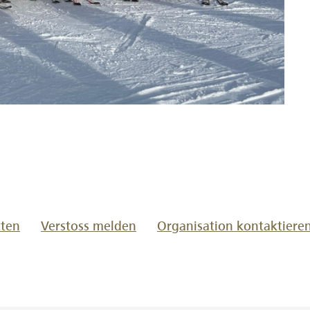
www.lokalhelden.ch/ski-
en
tten
Verstoss melden
Organisation kontaktiere