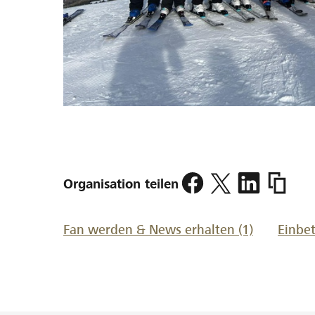
https://
Organisation teilen
club-
adelbod
Fan werden & News erhalten
(1)
Einbe