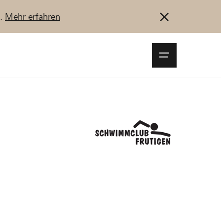
u.
Mehr erfahren
Navigationsm
öffnen
Anmelden
Registrieren
Jetzt starten