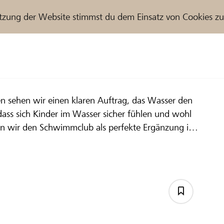
tzung der Website stimmst du dem Einsatz von Cookies z
 sehen wir einen klaren Auftrag, das Wasser den
r / Raiffeisenbank
 dass sich Kinder im Wasser sicher fühlen und wohl
aben wir den Schwimmclub als perfekte Ergänzung im
h und erarbeiten uns Techniken und Methoden an um
ttkämpfen teilnehmen zu können.
ffeisenbank Frutigland
b Frutigen