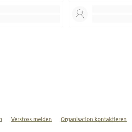
/www.lokalhelden.ch/schwimmclub-
n
Verstoss melden
Organisation kontaktieren