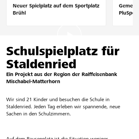
Neuer Spielplatz auf dem Sportplatz
Gemeins
Partner / Raiffeisenbank
Brühl
PluSpor
Anmelden
Schulspielplatz für
Staldenried
Registrieren
Ein Projekt aus der Region der
Raiffeisenbank
Mischabel-Matterhorn
DE
FR
IT
Wir sind 21 Kinder und besuchen die Schule in
Staldenried. Jeden Tag erleben wir spannende, neue
Sachen in den Schulzimmern.
Auf dem Pausenplatz ist die Situation weniger