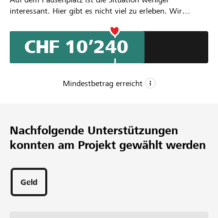
interessant. Hier gibt es nicht viel zu erleben. Wir
würden gerne klettern, rutschen, springen, spielen und
vieles mehr. Das ist in unserer jetzigen Situation schlecht
CHF 10’240
möglich, da uns nur wenige Spielsachen zur Verfügung
stehen.
Mindestbetrag erreicht
CHF 8’000
Mindestbetrag
Nachfolgende Unterstützungen
CHF 15’000
konnten am Projekt gewählt werden
Wunschbetrag
75
Unterstützungen
Geld