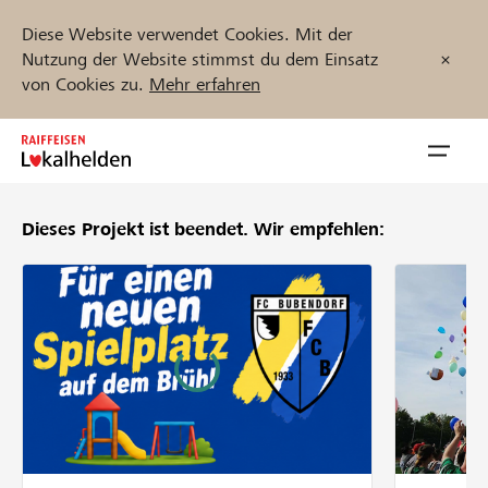
Diese Website verwendet Cookies. Mit der
Nutzung der Website stimmst du dem Einsatz
von Cookies zu.
Mehr erfahren
Zum
Inhalt
Navig
springen
öffnen
Dieses Projekt ist beendet.
Wir empfehlen:
Jetzt starten
Projekte und Organisationen finden
Unterstützen
Hilfe & Support