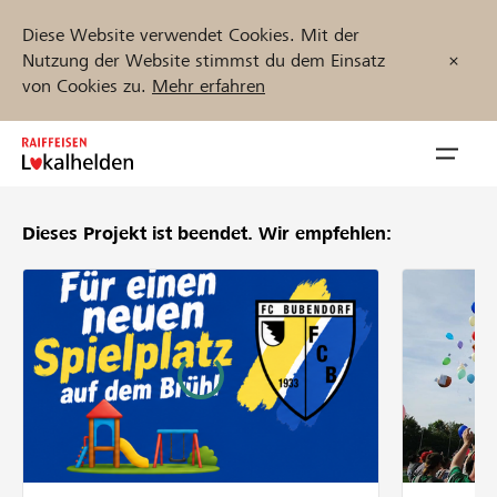
Diese Website verwendet Cookies. Mit der
Nutzung der Website stimmst du dem Einsatz
von Cookies zu.
Mehr erfahren
Zum
Inhalt
Navig
springen
öffnen
Dieses Projekt ist beendet.
Wir empfehlen:
Jetzt starten
Projekte und Organisationen finden
Unterstützen
Hilfe & Support