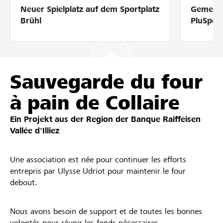
Neuer Spielplatz auf dem Sportplatz
Gemeins
Partner / Raiffeisenbank
Brühl
PluSpor
Anmelden
Sauvegarde du four
à pain de Collaire
Registrieren
Ein Projekt aus der Region der
Banque Raiffeisen
Vallée d'Illiez​
DE
FR
IT
Une association est née pour continuer les efforts
entrepris par Ulysse Udriot pour maintenir le four
debout.
Nous avons besoin de support et de toutes les bonnes
volontés pour réunir les fonds nécessaires.